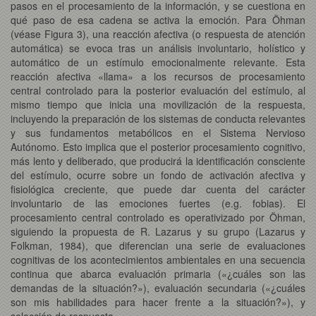
pasos en el procesamiento de la información, y se cuestiona en
qué paso de esa cadena se activa la emoción. Para Öhman
(véase Figura 3), una reacción afectiva (o respuesta de atención
automática) se evoca tras un análisis involuntario, holístico y
automático de un estímulo emocionalmente relevante. Esta
reacción afectiva «llama» a los recursos de procesamiento
central controlado para la posterior evaluación del estímulo, al
mismo tiempo que inicia una movilización de la respuesta,
incluyendo la preparación de los sistemas de conducta relevantes
y sus fundamentos metabólicos en el Sistema Nervioso
Autónomo. Esto implica que el posterior procesamiento cognitivo,
más lento y deliberado, que producirá la identificación consciente
del estímulo, ocurre sobre un fondo de activación afectiva y
fisiológica creciente, que puede dar cuenta del carácter
involuntario de las emociones fuertes (e.g. fobias). El
procesamiento central controlado es operativizado por Öhman,
siguiendo la propuesta de R. Lazarus y su grupo (Lazarus y
Folkman, 1984), que diferencian una serie de evaluaciones
cognitivas de los acontecimientos ambientales en una secuencia
continua que abarca evaluación primaria («¿cuáles son las
demandas de la situación?»), evaluación secundaria («¿cuáles
son mis habilidades para hacer frente a la situación?»), y
selección de respuesta.