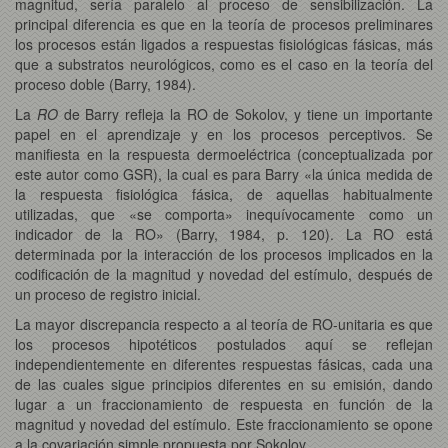
magnitud, sería paralelo al proceso de sensibilización. La
principal diferencia es que en la teoría de procesos preliminares
los procesos están ligados a respuestas fisiológicas fásicas, más
que a substratos neurológicos, como es el caso en la teoría del
proceso doble (Barry, 1984).
La
RO
de Barry refleja la RO de Sokolov, y tiene un importante
papel en el aprendizaje y en los procesos perceptivos. Se
manifiesta en la respuesta dermoeléctrica (conceptualizada por
este autor como GSR), la cual es para Barry «la única medida de
la respuesta fisiológica fásica, de aquellas habitualmente
utilizadas, que «se comporta» inequívocamente como un
indicador de la RO» (Barry, 1984, p. 120). La RO está
determinada por la interacción de los procesos implicados en la
codificación de la magnitud y novedad del estímulo, después de
un proceso de registro inicial.
La mayor discrepancia respecto a al teoría de RO-unitaria es que
los procesos hipotéticos postulados aquí se reflejan
independientemente en diferentes respuestas fásicas, cada una
de las cuales sigue principios diferentes en su emisión, dando
lugar a un fraccionamiento de respuesta en función de la
magnitud y novedad del estímulo. Este fraccionamiento se opone
a la covariación simple propuesta por Sokolov.