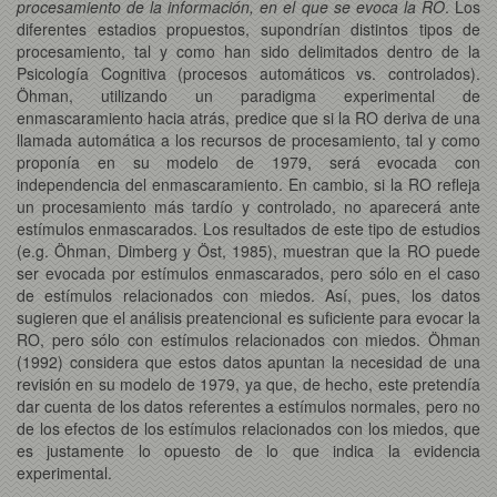
procesamiento de la información, en el que se evoca la RO
. Los
diferentes estadios propuestos, supondrían distintos tipos de
procesamiento, tal y como han sido delimitados dentro de la
Psicología Cognitiva (procesos automáticos vs. controlados).
Öhman, utilizando un paradigma experimental de
enmascaramiento hacia atrás, predice que si la RO deriva de una
llamada automática a los recursos de procesamiento, tal y como
proponía en su modelo de 1979, será evocada con
independencia del enmascaramiento. En cambio, si la RO refleja
un procesamiento más tardío y controlado, no aparecerá ante
estímulos enmascarados. Los resultados de este tipo de estudios
(e.g. Öhman, Dimberg y Öst, 1985), muestran que la RO puede
ser evocada por estímulos enmascarados, pero sólo en el caso
de estímulos relacionados con miedos. Así, pues, los datos
sugieren que el análisis preatencional es suficiente para evocar la
RO, pero sólo con estímulos relacionados con miedos. Öhman
(1992) considera que estos datos apuntan la necesidad de una
revisión en su modelo de 1979, ya que, de hecho, este pretendía
dar cuenta de los datos referentes a estímulos normales, pero no
de los efectos de los estímulos relacionados con los miedos, que
es justamente lo opuesto de lo que indica la evidencia
experimental.