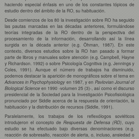
haciendo especial énfasis en uno de los constantes tópicos de
estudio dentro del ámbito de la RO, su habituación.
Desde comienzos de los 80 la investigación sobre RO ha seguido
las pautas marcadas en las décadas anteriores, formulándose
teorías integradas de la RO dentro de la perspectiva del
procesamiento de la información, desarrollando así la línea
surgida en la década anterior (e.g. Öhman, 1987). En este
contexto, diversos estudios sobre la RO han pasado a formar
parte de libros y manuales sobre atención (e.g. Campbell, Hayne
y Richardson. 1992) o sobre Psicología Cognitiva (e.g. Jennings y
Coles, 1991). Aunque el número de trabajos ha disminuido,
podemos destacar la aparición de monográficos sobre el tema en
Advances in Psychophysiology
en 1987, y en
Pavlovian Journal of
Biological Science
en 1990 -volumen 25 (3)-, así como el discurso
presidencial de la Sociedad para la Investigación Psicofisiológica
pronunciado por Siddle acerca de la respuesta de orientación, la
habituación y la distribución de recursos (Siddle, 1991).
Paralelamente, los trabajos de los reflexólogos soviéticos
introdujeron el concepto de
Respuesta de Defensa (RD)
, cuyo
estudio se ha efectuado bajo diversas denominaciones (e.g.
reacción de sobresalto, reacción de alerta, o, incluso, ansiedad o