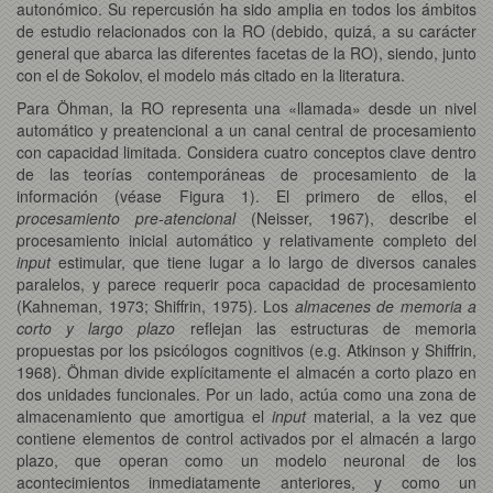
autonómico. Su repercusión ha sido amplia en todos los ámbitos
de estudio relacionados con la RO (debido, quizá, a su carácter
general que abarca las diferentes facetas de la RO), siendo, junto
con el de Sokolov, el modelo más citado en la literatura.
Para Öhman, la RO representa una «llamada» desde un nivel
automático y preatencional a un canal central de procesamiento
con capacidad limitada. Considera cuatro conceptos clave dentro
de las teorías contemporáneas de procesamiento de la
información (véase Figura 1). El primero de ellos, el
procesamiento pre-atencional
(Neisser, 1967), describe el
procesamiento inicial automático y relativamente completo del
input
estimular, que tiene lugar a lo largo de diversos canales
paralelos, y parece requerir poca capacidad de procesamiento
(Kahneman, 1973; Shiffrin, 1975). Los
almacenes de memoria a
corto y largo plazo
reflejan las estructuras de memoria
propuestas por los psicólogos cognitivos (e.g. Atkinson y Shiffrin,
1968). Öhman divide explícitamente el almacén a corto plazo en
dos unidades funcionales. Por un lado, actúa como una zona de
almacenamiento que amortigua el
input
material, a la vez que
contiene elementos de control activados por el almacén a largo
plazo, que operan como un modelo neuronal de los
acontecimientos inmediatamente anteriores, y como un