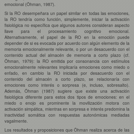
emocional (Öhman, 1987).
Si la RO desempeñara un papel similar en todas las emociones,
la RO tendría como función, simplemente, iniciar la activación
fisiológica no específica que algunos autores consideran aspecto
llave para el procesamiento cognitivo emocional.
Alternativamente, el papel de la RO en la emoción puede
depender de si es evocada por acuerdo con algún elemento de la
memoria emocionalmente relevante, o por un desacuerdo con el
contenido actual del almacén de memoria a corto plazo (cf.
Öhman, 1979): la RO emitida por consonancia con estímulos
emocionalmente relevantes implicaría emociones como miedo o
enfado, en cambio la RO iniciada por desacuerdo con el
contenido del almacén a corto plazo, se relacionaría con
emociones como interés o sorpresa (e, incluso, sobresalto).
Además, Öhman (1987) sugiere que existe una activación
fisiológica diferente para estos dos tipos de emociones: en el
miedo o enojo es prominente la movilización motora con
activación simpática, mientras en sorpresa e interés predomina la
inactividad somática con respuestas autonómicas mediadas
vagalmente.
Los resultados y proposiciones que Öhman realiza acerca de las