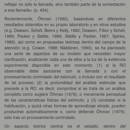
reflejar no sólo la llamada, sino también parte de la contestación
a esa llamada» (p. 454).
Recientemente, Öhman (1992), basándose en diferentes
resultados obtenidos en su propio laboratorio y en otros estudios
(e.g. Dawson, Schell, Beers y Kelly, 1982; Dawson, Filion y Schell,
1989; Packer y Siddle, 1989; Siddle y Packer, 1987; Spinks,
1989), así como en propuestas teóricas dentro del campo de la
atención (e.g. Cowan, 1988; Näätänen, 1990), se ha planteado
una serie de aspectos de su modelo que necesitan mayor
clarificación, analizando cada uno de ellos a la luz de la evidencia
experimental disponible en este momento: (1) si la RO
observable debe asociarse con la llamada o con el
procesamiento controlado del estímulo, o incluso con el resultado
de tal proceso; (2) la profundidad del análisis estimular que
precede a la RO, es decir, comprobar si se trata de un análisis
completo como sugiere Öhman (1979), o meramente perceptual
de las características físicas del estímulo; y (3) constatar si la
habituación, y quizá otras formas de aprendizaje simple, pueden
producirse automáticamente o, como defiende Öhman (1979),
sólo tras un procesamiento controlado.
Un aspecto teórico central es el
estadio
,
dentro del