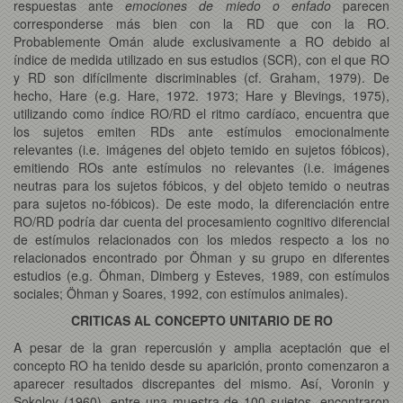
respuestas ante
emociones de miedo o enfado
parecen
corresponderse más bien con la RD que con la RO.
Probablemente Omán alude exclusivamente a RO debido al
índice de medida utilizado en sus estudios (SCR), con el que RO
y RD son difícilmente discriminables (cf. Graham, 1979). De
hecho, Hare (e.g. Hare, 1972. 1973; Hare y Blevings, 1975),
utilizando como índice RO/RD el ritmo cardíaco, encuentra que
los sujetos emiten RDs ante estímulos emocionalmente
relevantes (i.e. imágenes del objeto temido en sujetos fóbicos),
emitiendo ROs ante estímulos no relevantes (i.e. imágenes
neutras para los sujetos fóbicos, y del objeto temido o neutras
para sujetos no-fóbicos). De este modo, la diferenciación entre
RO/RD podría dar cuenta del procesamiento cognitivo diferencial
de estímulos relacionados con los miedos respecto a los no
relacionados encontrado por Öhman y su grupo en diferentes
estudios (e.g. Öhman, Dimberg y Esteves, 1989, con estímulos
sociales; Öhman y Soares, 1992, con estímulos animales).
CRITICAS AL CONCEPTO UNITARIO DE RO
A pesar de la gran repercusión y amplia aceptación que el
concepto RO ha tenido desde su aparición, pronto comenzaron a
aparecer resultados discrepantes del mismo. Así, Voronin y
Sokolov (1960), entre una muestra de 100 sujetos, encontraron