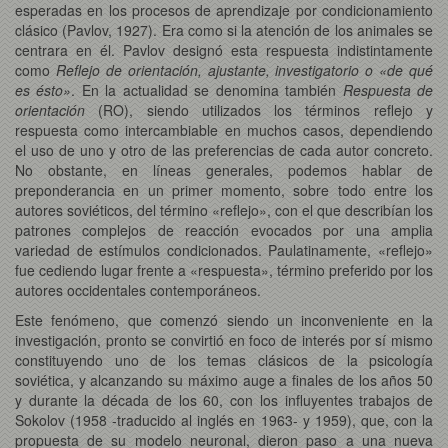
esperadas en los procesos de aprendizaje por condicionamiento
clásico (Pavlov, 1927). Era como si la atención de los animales se
centrara en él. Pavlov designó esta respuesta indistintamente
como
Reflejo de orientación, ajustante, investigatorio o «de qué
es ésto»
. En la actualidad se denomina también
Respuesta de
orientación
(RO), siendo utilizados los términos reflejo y
respuesta como intercambiable en muchos casos, dependiendo
el uso de uno y otro de las preferencias de cada autor concreto.
No obstante, en líneas generales, podemos hablar de
preponderancia en un primer momento, sobre todo entre los
autores soviéticos, del término «reflejo», con el que describían los
patrones complejos de reacción evocados por una amplia
variedad de estímulos condicionados. Paulatinamente, «reflejo»
fue cediendo lugar frente a «respuesta», término preferido por los
autores occidentales contemporáneos.
Este fenómeno, que comenzó siendo un inconveniente en la
investigación, pronto se convirtió en foco de interés por sí mismo
constituyendo uno de los temas clásicos de la psicología
soviética, y alcanzando su máximo auge a finales de los años 50
y durante la década de los 60, con los influyentes trabajos de
Sokolov (1958 -traducido al inglés en 1963- y 1959), que, con la
propuesta de su modelo neuronal, dieron paso a una nueva