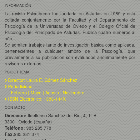
INFORMACIÓN
La revista Psicothema fue fundada en Asturias en 1989 y está
editada conjuntamente por la Facultad y el Departamento de
Psicología de la Universidad de Oviedo y el Colegio Oficial de
Psicología del Principado de Asturias. Publica cuatro números al
año.
Se admiten trabajos tanto de investigación básica como aplicada,
pertenecientes a cualquier ámbito de la Psicología, que
previamente a su publicación son evaluados anónimamente por
revisores externos.
PSICOTHEMA
Director: Laura E. Gómez Sánchez
Periodicidad:
Febrero | Mayo | Agosto | Noviembre
ISSN Electrónico: 1886-144X
CONTACTO
Dirección:
Ildelfonso Sánchez del Río, 4, 1º B
33001 Oviedo (España)
Teléfono:
985 285 778
Fax:
985 281 374