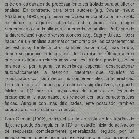
entre en los canales de procesamiento controlado para su ulterior
análisis. En contraste, para otros autores (e.g. Cowan, 1988;
Näätänen, 1990), el procesamiento preatencional automático sólo
concierne a algunos atributos del estímulo sin ningún
requerimiento que implique a la memoria semántica. Partiendo de
la diferenciación que diversos teóricos (e.g. Sagi y Julesz, 1985)
hacen de un análisis automático temprano de las características
del estímulo, frente a otro (también automático) más tardío,
donde se produce la integración de las mismas, Öhman afirma
que los estímulos relacionados con los miedos pueden, por sí
mismos o por alguna característica especial, desencadenar
automáticamente la atención, mientras que aquellos no
relacionados con los miedos, no contienen tales características.
De este modo, al menos para estímulos significativos, se puede
iniciar la RO por un mecanismo de análisis del estímulo
preatencional y automático, en relación con sus características
físicas. Aunque con más dificultades, este postulado también
puede aplicarse a estímulos nuevos.
Para Öhman (1992), desde el punto de vista de las teorías de
flujo, se puede distinguir, en la RO, un estadio inicial de activación
de respuesta completamente generalizada, seguido por un
estadio en el que el estímulo es evaluado en su novedad y