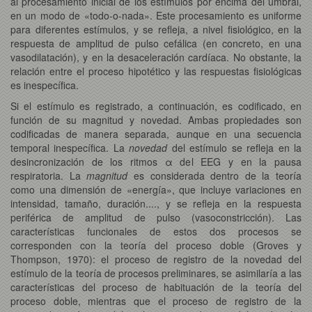
al procesamiento inicial de los estímulos por encima del umbral,
en un modo de «todo-o-nada». Este procesamiento es uniforme
para diferentes estímulos, y se refleja, a nivel fisiológico, en la
respuesta de amplitud de pulso cefálica (en concreto, en una
vasodilatación), y en la desaceleración cardíaca. No obstante, la
relación entre el proceso hipotético y las respuestas fisiológicas
es inespecífica.
Si el estímulo es registrado, a continuación, es codificado, en
función de su magnitud y novedad. Ambas propiedades son
codificadas de manera separada, aunque en una secuencia
temporal inespecífica. La
novedad
del estímulo se refleja en la
desincronización de los ritmos α del EEG y en la pausa
respiratoria. La
magnitud
es considerada dentro de la teoría
como una dimensión de «energía», que incluye variaciones en
intensidad, tamaño, duración...., y se refleja en la respuesta
periférica de amplitud de pulso (vasoconstricción). Las
características funcionales de estos dos procesos se
corresponden con la teoría del proceso doble (Groves y
Thompson, 1970): el proceso de registro de la novedad del
estímulo de la teoría de procesos preliminares, se asimilaría a las
características del proceso de habituación de la teoría del
proceso doble, mientras que el proceso de registro de la