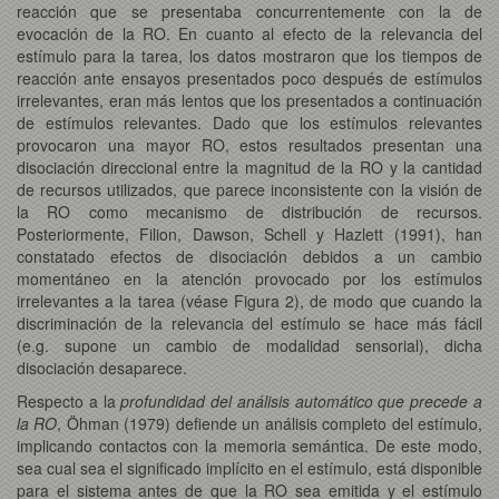
reacción que se presentaba concurrentemente con la de
evocación de la RO. En cuanto al efecto de la relevancia del
estímulo para la tarea, los datos mostraron que los tiempos de
reacción ante ensayos presentados poco después de estímulos
irrelevantes, eran más lentos que los presentados a continuación
de estímulos relevantes. Dado que los estímulos relevantes
provocaron una mayor RO, estos resultados presentan una
disociación direccional entre la magnitud de la RO y la cantidad
de recursos utilizados, que parece inconsistente con la visión de
la RO como mecanismo de distribución de recursos.
Posteriormente, Filion, Dawson, Schell y Hazlett (1991), han
constatado efectos de disociación debidos a un cambio
momentáneo en la atención provocado por los estímulos
irrelevantes a la tarea (véase Figura 2), de modo que cuando la
discriminación de la relevancia del estímulo se hace más fácil
(e.g. supone un cambio de modalidad sensorial), dicha
disociación desaparece.
Respecto a la
profundidad del análisis automático que precede a
la RO
, Öhman (1979) defiende un análisis completo del estímulo,
implicando contactos con la memoria semántica. De este modo,
sea cual sea el significado implícito en el estímulo, está disponible
para el sistema antes de que la RO sea emitida y el estímulo