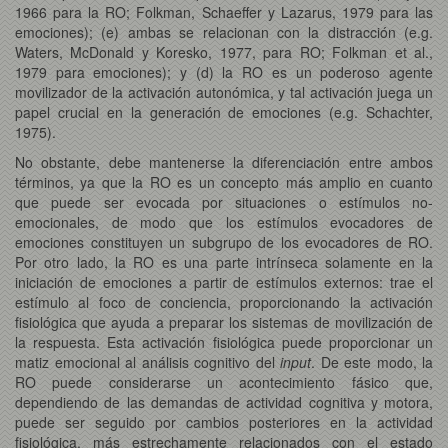
1966 para la RO; Folkman, Schaeffer y Lazarus, 1979 para las
emociones); (e) ambas se relacionan con la distracción (e.g.
Waters, McDonald y Koresko, 1977, para RO; Folkman et al.,
1979 para emociones); y (d) la RO es un poderoso agente
movilizador de la activación autonómica, y tal activación juega un
papel crucial en la generación de emociones (e.g. Schachter,
1975).
No obstante, debe mantenerse la diferenciación entre ambos
términos, ya que la RO es un concepto más amplio en cuanto
que puede ser evocada por situaciones o estímulos no-
emocionales, de modo que los estímulos evocadores de
emociones constituyen un subgrupo de los evocadores de RO.
Por otro lado, la RO es una parte intrínseca solamente en la
iniciación de emociones a partir de estímulos externos: trae el
estímulo al foco de conciencia, proporcionando la activación
fisiológica que ayuda a preparar los sistemas de movilización de
la respuesta. Esta activación fisiológica puede proporcionar un
matiz emocional al análisis cognitivo del
input
. De este modo, la
RO puede considerarse un acontecimiento fásico que,
dependiendo de las demandas de actividad cognitiva y motora,
puede ser seguido por cambios posteriores en la actividad
fisiológica, más estrechamente relacionados con el estado