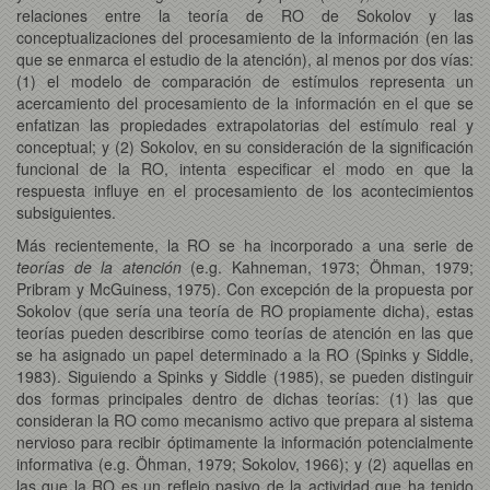
relaciones entre la teoría de RO de Sokolov y las
conceptualizaciones del procesamiento de la información (en las
que se enmarca el estudio de la atención), al menos por dos vías:
(1) el modelo de comparación de estímulos representa un
acercamiento del procesamiento de la información en el que se
enfatizan las propiedades extrapolatorias del estímulo real y
conceptual; y (2) Sokolov, en su consideración de la significación
funcional de la RO, intenta especificar el modo en que la
respuesta influye en el procesamiento de los acontecimientos
subsiguientes.
Más recientemente, la RO se ha incorporado a una serie de
teorías de la atención
(e.g. Kahneman, 1973; Öhman, 1979;
Pribram y McGuiness, 1975). Con excepción de la propuesta por
Sokolov (que sería una teoría de RO propiamente dicha), estas
teorías pueden describirse como teorías de atención en las que
se ha asignado un papel determinado a la RO (Spinks y Siddle,
1983). Siguiendo a Spinks y Siddle (1985), se pueden distinguir
dos formas principales dentro de dichas teorías: (1) las que
consideran la RO como mecanismo activo que prepara al sistema
nervioso para recibir óptimamente la información potencialmente
informativa (e.g. Öhman, 1979; Sokolov, 1966); y (2) aquellas en
las que la RO es un reflejo pasivo de la actividad que ha tenido