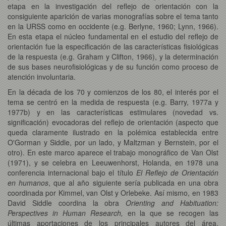
etapa en la investigación del reflejo de orientación con la
consiguiente aparición de varias monografías sobre el tema tanto
en la URSS como en occidente (e.g. Berlyne, 1960; Lynn, 1966).
En esta etapa el núcleo fundamental en el estudio del reflejo de
orientación fue la especificación de las características fisiológicas
de la respuesta (e.g. Graham y Clifton, 1966), y la determinación
de sus bases neurofisiológicas y de su función como proceso de
atención involuntaria.
En la década de los 70 y comienzos de los 80, el interés por el
tema se centró en la medida de respuesta (e.g. Barry, 1977a y
1977b) y en las características estimulares (novedad vs.
significación) evocadoras del reflejo de orientación (aspecto que
queda claramente ilustrado en la polémica establecida entre
O'Gorman y Siddle, por un lado, y Maltzman y Bernstein, por el
otro). En este marco aparece el trabajo monográfico de Van Olst
(1971), y se celebra en Leeuwenhorst, Holanda, en 1978 una
conferencia internacional bajo el título
El Reflejo de Orientación
en humanos
, que al año siguiente sería publicada en una obra
coordinada por Kimmel, van Olst y Orlebeke. Así mismo, en 1983
David Siddle coordina la obra
Orienting and Habituation:
Perspectives in Human Research,
en la que se recogen las
últimas aportaciones de los principales autores del área,