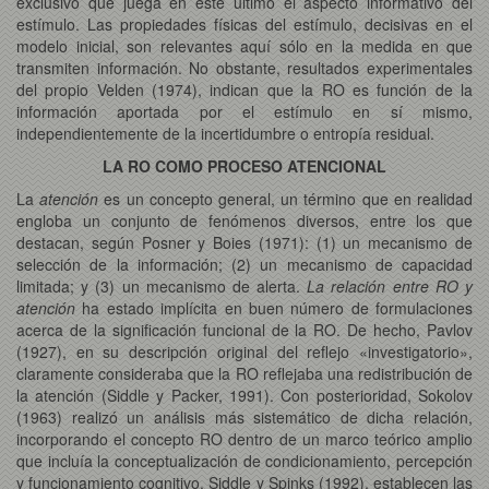
exclusivo que juega en este último el aspecto informativo del
estímulo. Las propiedades físicas del estímulo, decisivas en el
modelo inicial, son relevantes aquí sólo en la medida en que
transmiten información. No obstante, resultados experimentales
del propio Velden (1974), indican que la RO es función de la
información aportada por el estímulo en sí mismo,
independientemente de la incertidumbre o entropía residual.
LA RO COMO PROCESO ATENCIONAL
La
atención
es un concepto general, un término que en realidad
engloba un conjunto de fenómenos diversos, entre los que
destacan, según Posner y Boies (1971): (1) un mecanismo de
selección de la información; (2) un mecanismo de capacidad
limitada; y (3) un mecanismo de alerta.
La relación entre RO y
atención
ha estado implícita en buen número de formulaciones
acerca de la significación funcional de la RO. De hecho, Pavlov
(1927), en su descripción original del reflejo «investigatorio»,
claramente consideraba que la RO reflejaba una redistribución de
la atención (Siddle y Packer, 1991). Con posterioridad, Sokolov
(1963) realizó un análisis más sistemático de dicha relación,
incorporando el concepto RO dentro de un marco teórico amplio
que incluía la conceptualización de condicionamiento, percepción
y funcionamiento cognitivo. Siddle y Spinks (1992), establecen las