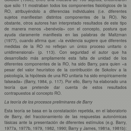
que sólo 11 mostraban todos los componentes fisiológicos de la
RO, atribuyéndolo a diferencias individuales (i.e. diferentes
sujetos manifiestan distintos componentes de la RO). No
obstante, otros autores han interpretado resultados de este tipo
de manera menos «benévola» con el concepto, postura que
ayuda claramente manifiesta en las palabras de Maltzman
(1977), cuando afirma que: «la evidencia sugiere que diferentes
medidas de la RO no reflejan un único proceso unitario o
unidimensional» (p. 113). Con seguridad el autor que ha
desarrollado más ampliamente esta falta de unidad de los
diferentes componentes de la RO, ha sido Barry, para quien «a
pesar del valor heurístico de la contribución de Sokolov a la
psicología, la hipótesis de una RO unitaria ha sido empíricamente
falseada» (Barry, 1984, p. 117). Por ello, Barry ha elaborado una
teoría que pretende dar cuenta de estos resultados
contrapuestos al concepto RO.
La teoría de los procesos preliminares de Barry
Esta teoría se basa en la constatación repetida, en el laboratorio
de Barry, del fraccionamiento de las respuestas autonómicas
fásicas ante la presentación de diferentes estímulos (e.g. Barry,
1977a, 1977b, 1979, 1982, 1990; Barry y James, 1981a, 1981b):