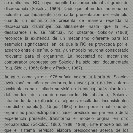
se emite una RO, cuya magnitud es proporcional al grado de
discrepancia (Sokolov, 1969). Dado que el modelo neuronal se
actualiza continuamente con cada presentación del estímulo,
cuando un estímulo se presenta de manera repetida la
discrepancia disminuye paulatinamente hasta que la RO
desaparece (i.e. se habitúa). No obstante, Sokolov (1966)
reconoce la existencia de un mecanismo diferente para los
estímulos significativos, en los que la RO es provocada por el
acuerdo entre el estímulo real y un modelo neuronal considerado
relevante para el organismo. La necesidad del mecanismo
comparador propuesto por Sokolov ha sido bien documentada
(e.g. Siddle, 1985; Siddle y Packer, 1987).
Aunque, como ya en 1978 señala Velden, a teoría de Sokolov
evolucionó en años posteriores, la mayor parte de los autores
occidentales han limitado su visión a la conceptualización inicial
del modelo de acuerdo-desacuerdo. No obstante, Sokolov,
intentando dar explicación a algunos resultados inconsistentes
con dicho modelo (cf. Unger, 1964), e incorporar la habilidad del
organismo para extrapolar o hacer predicciones partiendo de la
experiencia presente, transforma el modelo original en otro
probabilístico (Sokolov, 1960, 1966, 1969). Este modelo asume
que el sistema nervioso elabora predicciones acerca de los