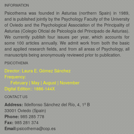
INFORMATION
Psicothema was founded in Asturias (northern Spain) in 1989,
and is published jointly by the Psychology Faculty of the University
of Oviedo and the Psychological Association of the Principality of
Asturias (Colegio Oficial de Psicología del Principado de Asturias).
We currently publish four issues per year, which accounts for
some 100 articles annually. We admit work from both the basic
and applied research fields, and from all areas of Psychology, all
manuscripts being anonymously reviewed prior to publication.
PSICOTHEMA
Director: Laura E. Gómez Sánchez
Frequency:
February | May | August | November
Digital Edition:: 1886-144X
CONTACT US
Address:
Ildelfonso Sánchez del Río, 4, 1º B
33001 Oviedo (Spain)
Phone:
985 285 778
Fax:
985 281 374
Email:
psicothema@cop.es