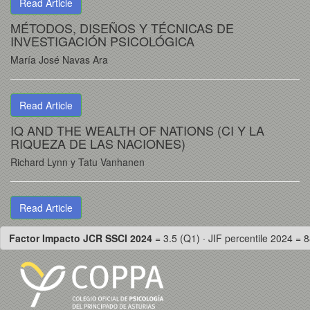
Read Article
MÉTODOS, DISEÑOS Y TÉCNICAS DE
INVESTIGACIÓN PSICOLÓGICA
María José Navas Ara
Read Article
IQ AND THE WEALTH OF NATIONS (CI Y LA
RIQUEZA DE LAS NACIONES)
Richard Lynn y Tatu Vanhanen
Read Article
Factor Impacto JCR SSCI 2024
= 3.5 (Q1) · JIF percentile 2024 = 8