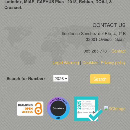
Latindex, MIAR, CARHUS Plus+ 2018, Rebiun, DOAJ, &
Crossref.
CONTACT US
Ildelfonso Sánchez del Río, 4, 1º B
33001 Oviedo · Spain
985 285 778
Contact
Legal Warning
|
Cookies
|
Privacy policy
Search for Number:
Search