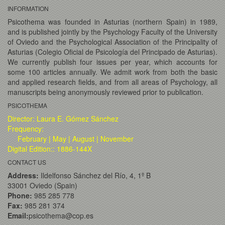
INFORMATION
Psicothema was founded in Asturias (northern Spain) in 1989,
and is published jointly by the Psychology Faculty of the University
of Oviedo and the Psychological Association of the Principality of
Asturias (Colegio Oficial de Psicología del Principado de Asturias).
We currently publish four issues per year, which accounts for
some 100 articles annually. We admit work from both the basic
and applied research fields, and from all areas of Psychology, all
manuscripts being anonymously reviewed prior to publication.
PSICOTHEMA
Director: Laura E. Gómez Sánchez
Frequency:
February | May | August | November
Digital Edition:: 1886-144X
CONTACT US
Address:
Ildelfonso Sánchez del Río, 4, 1º B
33001 Oviedo (Spain)
Phone:
985 285 778
Fax:
985 281 374
Email:
psicothema@cop.es