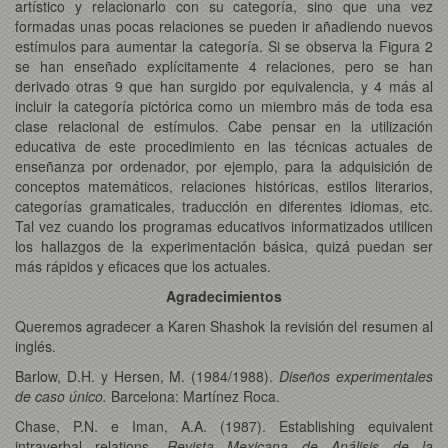
artístico y relacionarlo con su categoría, sino que una vez
formadas unas pocas relaciones se pueden ir añadiendo nuevos
estímulos para aumentar la categoría. Si se observa la Figura 2
se han enseñado explícitamente 4 relaciones, pero se han
derivado otras 9 que han surgido por equivalencia, y 4 más al
incluir la categoría pictórica como un miembro más de toda esa
clase relacional de estímulos. Cabe pensar en la utilización
educativa de este procedimiento en las técnicas actuales de
enseñanza por ordenador, por ejemplo, para la adquisición de
conceptos matemáticos, relaciones históricas, estilos literarios,
categorías gramaticales, traducción en diferentes idiomas, etc.
Tal vez cuando los programas educativos informatizados utilicen
los hallazgos de la experimentación básica, quizá puedan ser
más rápidos y eficaces que los actuales.
Agradecimientos
Queremos agradecer a Karen Shashok la revisión del resumen al
inglés.
Barlow, D.H. y Hersen, M. (1984/1988).
Diseños experimentales
de caso único.
Barcelona: Martínez Roca.
Chase, P.N. e Iman, A.A. (1987). Establishing equivalent
intraverbal relations.
Revista Mexicana de Análisis de la