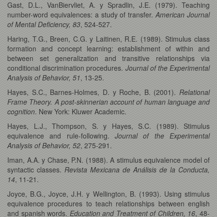
Gast, D.L., VanBiervliet, A. y Spradlin, J.E. (1979). Teaching
number-word equivalences: a study of transfer.
American Journal
of Mental Deficiency, 83
, 524-527.
Haring, T.G., Breen, C.G. y Laitinen, R.E. (1989). Stimulus class
formation and concept learning: establishment of within and
between set generalization and transitive relationships via
conditional discrimination procedures.
Journal of the Experimental
Analysis of Behavior, 51
, 13-25.
Hayes, S.C., Barnes-Holmes, D. y Roche, B. (2001).
Relational
Frame Theory. A post-skinnerian account of human language and
cognition
. New York: Kluwer Academic.
Hayes, L.J., Thompson, S. y Hayes, S.C. (1989). Stimulus
equivalence and rule-following.
Journal of the Experimental
Analysis of Behavior, 52
, 275-291.
Iman, A.A. y Chase, P.N. (1988). A stimulus equivalence model of
syntactic classes.
Revista Mexicana de Análisis de la Conducta,
14
, 11-21.
Joyce, B.G., Joyce, J.H. y Wellington, B. (1993). Using stimulus
equivalence procedures to teach relationships between english
and spanish words.
Education and Treatment of Children, 16
, 48-