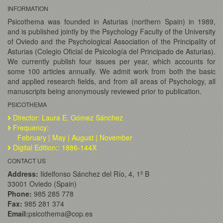
INFORMATION
Psicothema was founded in Asturias (northern Spain) in 1989,
and is published jointly by the Psychology Faculty of the University
of Oviedo and the Psychological Association of the Principality of
Asturias (Colegio Oficial de Psicología del Principado de Asturias).
We currently publish four issues per year, which accounts for
some 100 articles annually. We admit work from both the basic
and applied research fields, and from all areas of Psychology, all
manuscripts being anonymously reviewed prior to publication.
PSICOTHEMA
Director: Laura E. Gómez Sánchez
Frequency:
February | May | August | November
Digital Edition:: 1886-144X
CONTACT US
Address:
Ildelfonso Sánchez del Río, 4, 1º B
33001 Oviedo (Spain)
Phone:
985 285 778
Fax:
985 281 374
Email:
psicothema@cop.es