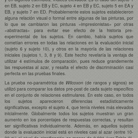
en EB, sujeto 2 en EB y EC, sujeto 4 en EB y EC, sujeto 5 en EA y
EB, y sujeto 7 en ED. Probablemente estos sujetos establecieron
alguna relación visual o formal entre algunas de las pinturas, por
lo que se cambiaron las pinturas «impresionistas» por otras
«abstractas» para evitar ese efecto de la historia pre-
experimental de los sujetos. En cambio, había sujetos que
cometían errores en todas las relaciones en la evaluación inicial
(sujeto 6 y sujeto 10), y otros en la mayoría de las relaciones
iniciales (sujetos 1, 3, 8 y 9). Este hecho revelaría la ventaja de
utilizar 4 estímulos de comparación, pues reduce grandemente
las respuestas al azar, y resalta el efecto de discriminación casi
perfecta en las pruebas finales.
La prueba no-paramétrica de
Wilcoxon
(de rangos y signos) se
utilizó para comparar los datos pre-post de cada sujeto específico
en el conjunto de relaciones estimulares. En este caso, en todos
los sujetos aparecieron diferencias estadísticamente
significativas, excepto el sujeto 4, que tenía niveles más elevados
inicialmente. Globalmente todos los sujetos muestran un gran
aumento en los porcentajes de respuestas correctas, y resultan
ser significativas individualmente. Además, en aquellos sujetos
donde la evaluación inicial está en niveles casi al azar (entre 10-
30 %) el nivel de significación es menor de 0.001 (ver Tabla 2).