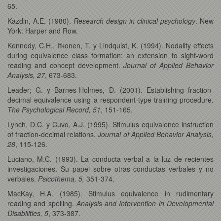
65.
Kazdin, A.E. (1980).
Research design in clinical psychology
. New
York: Harper and Row.
Kennedy, C.H., Itkonen, T. y Lindquist, K. (1994). Nodality effects
during equivalence class formation: an extension to sight-word
reading and concept development.
Journal of Applied Behavior
Analysis, 27
, 673-683.
Leader; G. y Barnes-Holmes, D. (2001). Establishing fraction-
decimal equivalence using a respondent-type training procedure.
The Psychological Record, 51
, 151-165.
Lynch, D.C. y Cuvo, A.J. (1995). Stimulus equivalence instruction
of fraction-decimal relations.
Journal of Applied Behavior Analysis,
28
, 115-126.
Luciano, M.C. (1993). La conducta verbal a la luz de recientes
investigaciones. Su papel sobre otras conductas verbales y no
verbales.
Psicothema, 5,
351-374.
MacKay, H.A. (1985). Stimulus equivalence in rudimentary
reading and spelling.
Analysis and Intervention in Developmental
Disabilities, 5
, 373-387.