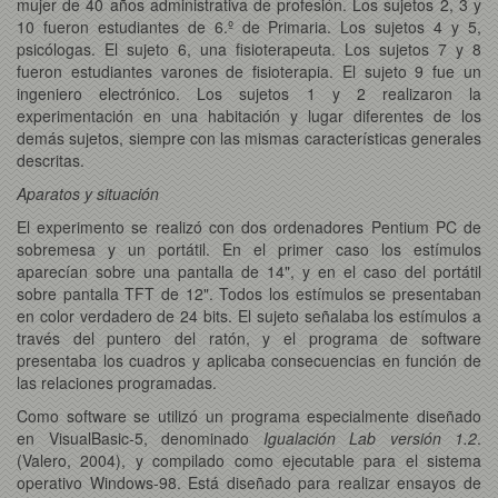
mujer de 40 años administrativa de profesión. Los sujetos 2, 3 y
10 fueron estudiantes de 6.º de Primaria. Los sujetos 4 y 5,
psicólogas. El sujeto 6, una fisioterapeuta. Los sujetos 7 y 8
fueron estudiantes varones de fisioterapia. El sujeto 9 fue un
ingeniero electrónico. Los sujetos 1 y 2 realizaron la
experimentación en una habitación y lugar diferentes de los
demás sujetos, siempre con las mismas características generales
descritas.
Aparatos y situación
El experimento se realizó con dos ordenadores Pentium PC de
sobremesa y un portátil. En el primer caso los estímulos
aparecían sobre una pantalla de 14", y en el caso del portátil
sobre pantalla TFT de 12". Todos los estímulos se presentaban
en color verdadero de 24 bits. El sujeto señalaba los estímulos a
través del puntero del ratón, y el programa de software
presentaba los cuadros y aplicaba consecuencias en función de
las relaciones programadas.
Como software se utilizó un programa especialmente diseñado
en VisualBasic-5, denominado
Igualación Lab versión 1.2
.
(Valero, 2004), y compilado como ejecutable para el sistema
operativo Windows-98. Está diseñado para realizar ensayos de