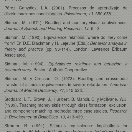
Pérez González, L.A. (2001). Procesos de aprendizaje de
discriminaciones condicionales.
Psicothema, 13
, 650-658.
Sidman, M. (1971). Reading and auditory-visual equivalences.
Journal of Speech and Hearing Research, 14,
5-13.
Sidman, M. (1990). Equivalence relations: where do they come
from? En D.E. Blackman y H. Lejeune (Eds.):
Behavior analysis in
theory and practice
(pp. 93-114). London: Lawrence Erlbaum
Associated.
Sidman, M. (1994).
Equivalence relations and behavior: a
research story
. Boston: Authors Cooperative.
Sidman, M. y Cresson, O. (1973). Reading and crossmodal
transfer of stimulus equivalences in severe retardation.
American
Journal of Mental Deficiency, 77
, 515-523.
Stoddard, L.T., Brown, J., Hurlbert, B. Manoli, C. y McIlvane, W.J.
(1989). Teaching money skills through class formation, exclusion,
and component matching methods: three case studies.
Research
in Developmental Disabilities, 10
, 413-439.
Stromer, R. (1991). Stimulus equivalence: implications for
teaching. En W. Ishaq (Ed.):
Human behavior in today’s world
(pp.