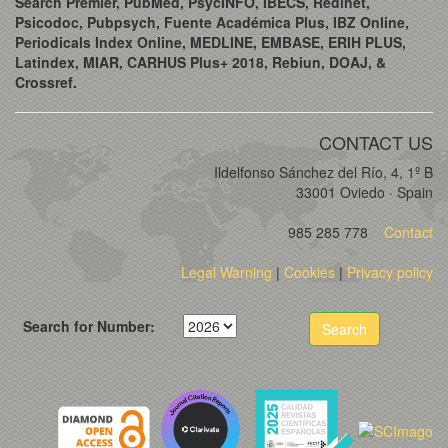
Search Premier, PubMed, PsycINFO, IBECS, Redinet,
Psicodoc, Pubpsych, Fuente Académica Plus, IBZ Online,
Periodicals Index Online, MEDLINE, EMBASE, ERIH PLUS,
Latindex, MIAR, CARHUS Plus+ 2018, Rebiun, DOAJ, &
Crossref.
CONTACT US
Ildelfonso Sánchez del Río, 4, 1º B
33001 Oviedo · Spain
985 285 778
Contact
Legal Warning
|
Cookies
|
Privacy policy
Search for Number:
Search