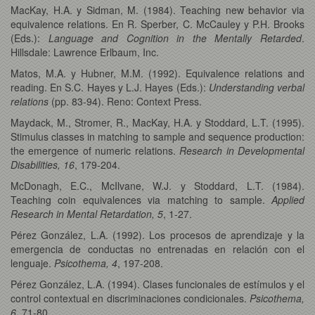
MacKay, H.A. y Sidman, M. (1984). Teaching new behavior via
equivalence relations. En R. Sperber, C. McCauley y P.H. Brooks
(Eds.):
Language and Cognition in the Mentally Retarded
.
Hillsdale: Lawrence Erlbaum, Inc.
Matos, M.A. y Hubner, M.M. (1992). Equivalence relations and
reading. En S.C. Hayes y L.J. Hayes (Eds.):
Understanding verbal
relations
(pp. 83-94). Reno: Context Press.
Maydack, M., Stromer, R., MacKay, H.A. y Stoddard, L.T. (1995).
Stimulus classes in matching to sample and sequence production:
the emergence of numeric relations.
Research in Developmental
Disabilities, 16
, 179-204.
McDonagh, E.C., McIlvane, W.J. y Stoddard, L.T. (1984).
Teaching coin equivalences via matching to sample.
Applied
Research in Mental Retardation, 5
, 1-27.
Pérez González, L.A. (1992). Los procesos de aprendizaje y la
emergencia de conductas no entrenadas en relación con el
lenguaje.
Psicothema, 4
, 197-208.
Pérez González, L.A. (1994). Clases funcionales de estímulos y el
control contextual en discriminaciones condicionales.
Psicothema,
6,
71-80.