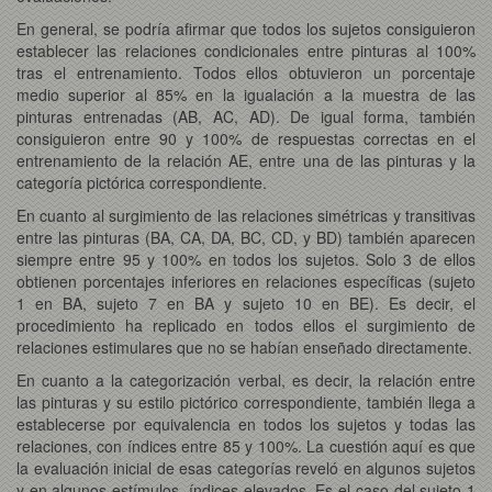
En general, se podría afirmar que todos los sujetos consiguieron
establecer las relaciones condicionales entre pinturas al 100%
tras el entrenamiento. Todos ellos obtuvieron un porcentaje
medio superior al 85% en la igualación a la muestra de las
pinturas entrenadas (AB, AC, AD). De igual forma, también
consiguieron entre 90 y 100% de respuestas correctas en el
entrenamiento de la relación AE, entre una de las pinturas y la
categoría pictórica correspondiente.
En cuanto al surgimiento de las relaciones simétricas y transitivas
entre las pinturas (BA, CA, DA, BC, CD, y BD) también aparecen
siempre entre 95 y 100% en todos los sujetos. Solo 3 de ellos
obtienen porcentajes inferiores en relaciones específicas (sujeto
1 en BA, sujeto 7 en BA y sujeto 10 en BE). Es decir, el
procedimiento ha replicado en todos ellos el surgimiento de
relaciones estimulares que no se habían enseñado directamente.
En cuanto a la categorización verbal, es decir, la relación entre
las pinturas y su estilo pictórico correspondiente, también llega a
establecerse por equivalencia en todos los sujetos y todas las
relaciones, con índices entre 85 y 100%. La cuestión aquí es que
la evaluación inicial de esas categorías reveló en algunos sujetos
y en algunos estímulos, índices elevados. Es el caso del sujeto 1