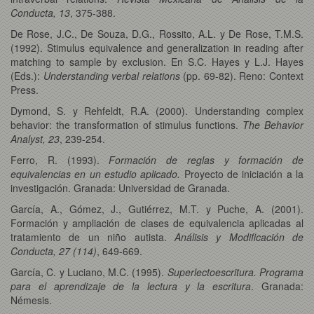
Conducta, 13
, 375-388.
De Rose, J.C., De Souza, D.G., Rossito, A.L. y De Rose, T.M.S.
(1992). Stimulus equivalence and generalization in reading after
matching to sample by exclusion. En S.C. Hayes y L.J. Hayes
(Eds.):
Understanding verbal relations
(pp. 69-82). Reno: Context
Press.
Dymond, S. y Rehfeldt, R.A. (2000). Understanding complex
behavior: the transformation of stimulus functions.
The Behavior
Analyst, 23
, 239-254.
Ferro, R. (1993).
Formación de reglas y formación de
equivalencias en un estudio aplicado.
Proyecto de iniciación a la
investigación. Granada: Universidad de Granada.
García, A., Gómez, J., Gutiérrez, M.T. y Puche, A. (2001).
Formación y ampliación de clases de equivalencia aplicadas al
tratamiento de un niño autista.
Análisis y Modificación de
Conducta, 27 (114)
, 649-669.
García, C. y Luciano, M.C. (1995).
Superlectoescritura. Programa
para el aprendizaje de la lectura y la escritura
. Granada:
Némesis.