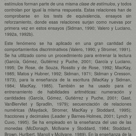
estímulos forman parte de una misma
clase de estímulos
, y todos
controlan por igual la misma respuesta. Estas relaciones han de
comprobarse en los tests de equivalencia, ensayos sin
reforzamiento, donde esas relaciones surjan como nuevas por
primera vez en estos ensayos
(Sidman, 1990; Valero y Luciano,
1992a, 1992b).
Este fenómeno se ha aplicado en una gran cantidad de
comportamientos discriminativos (Valero, 1990; y Stromer, 1991).
Se ha utilizado como un procedimiento para entrenar la lectura
(García, Gómez, Gutiérrez y Puche, 2001; García y Luciano,
1995; De Rose, de Souza, Rossito y de Rose, 1992; MacKay,
1985; Matos y Hubner, 1992; Sidman, 1971; Sidman y Cresson,
1973), para la enseñanza de la escritura (MacKay y Sidman,
1984; MacKay, 1985). También se ha usado para el
entrenamiento de habilidades aritméticas: numeración y
cantidades (García, Gómez, Gutiérrez y Puche, 2001; Gast,
VanBiervliet y Spradlin, 1979); secuenciación de relaciones
numéricas (Maydack, Stromer, MacKay y Stoddard, 1995);
fracciones y decimales (Leader y Barnes-Holmes, 2001; Lynch y
Cuvo, 1995). Se ha empleado en la enseñanza del uso de las
monedas (McDonagh, McIlvane y Stoddard, 1984; Stoddard,
Brown, Hurlbert, Manoli y McIlvane, 1989). En la enseñanza de la