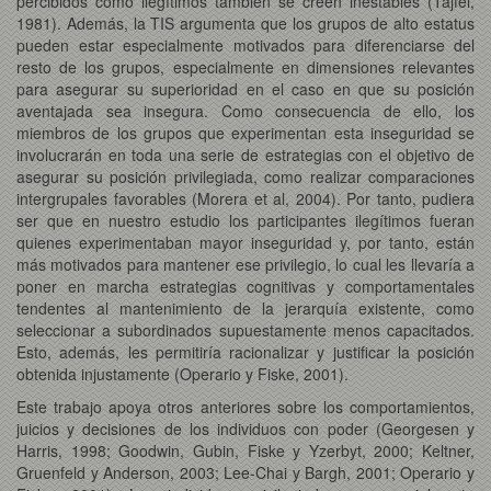
percibidos como ilegítimos también se creen inestables (Tajfel,
1981). Además, la TIS argumenta que los grupos de alto estatus
pueden estar especialmente motivados para diferenciarse del
resto de los grupos, especialmente en dimensiones relevantes
para asegurar su superioridad en el caso en que su posición
aventajada sea insegura. Como consecuencia de ello, los
miembros de los grupos que experimentan esta inseguridad se
involucrarán en toda una serie de estrategias con el objetivo de
asegurar su posición privilegiada, como realizar comparaciones
intergrupales favorables (Morera et al, 2004). Por tanto, pudiera
ser que en nuestro estudio los participantes ilegítimos fueran
quienes experimentaban mayor inseguridad y, por tanto, están
más motivados para mantener ese privilegio, lo cual les llevaría a
poner en marcha estrategias cognitivas y comportamentales
tendentes al mantenimiento de la jerarquía existente, como
seleccionar a subordinados supuestamente menos capacitados.
Esto, además, les permitiría racionalizar y justificar la posición
obtenida injustamente (Operario y Fiske, 2001).
Este trabajo apoya otros anteriores sobre los comportamientos,
juicios y decisiones de los individuos con poder (Georgesen y
Harris, 1998; Goodwin, Gubin, Fiske y Yzerbyt, 2000; Keltner,
Gruenfeld y Anderson, 2003; Lee-Chai y Bargh, 2001; Operario y