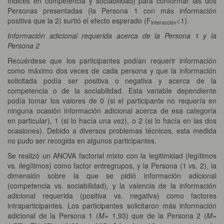
índices en competencia y sociabilidad) para conformar las dos
Personas presentadas (la Persona 1 con más información
positiva que la 2) surtió el efecto esperado (F
<1).
interacción
Información adicional requerida acerca de la Persona 1 y la
Persona 2
Recuérdese que los participantes podían requerir información
como máximo dos veces de cada persona y que la información
solicitada podía ser positiva o negativa y acerca de la
competencia o de la sociabilidad. Esta variable dependiente
podía tomar los valores de 0 (si el participante no requería en
ninguna ocasión información adicional acerca de esa categoría
en particular), 1 (si lo hacía una vez), o 2 (si lo hacía en las dos
ocasiones). Debido a diversos problemas técnicos, esta medida
no pudo ser recogida en algunos participantes.
Se realizó un ANOVA factorial mixto con la legitimidad (legítimos
vs. ilegítimos) como factor entregrupos, y la Persona (1 vs. 2), la
dimensión sobre la que se pidió información adicional
(competencia vs. sociabilidad), y la valencia de la información
adicional requerida (positiva vs. negativa) como factores
intraparticipantes. Los participantes solicitaron más información
adicional de la Persona 1 (
M
= 1,93) que de la Persona 2 (
M
=