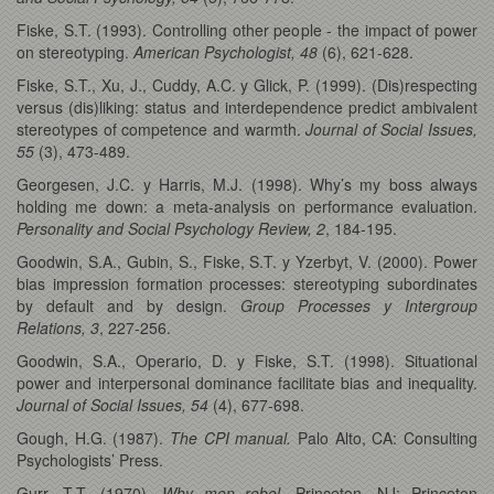
Fiske, S.T. (1993). Controlling other people - the impact of power
on stereotyping.
American Psychologist, 48
(6), 621-628.
Fiske, S.T., Xu, J., Cuddy, A.C. y Glick, P. (1999). (Dis)respecting
versus (dis)liking: status and interdependence predict ambivalent
stereotypes of competence and warmth.
Journal of Social Issues,
55
(3), 473-489.
Georgesen, J.C. y Harris, M.J. (1998). Why’s my boss always
holding me down: a meta-analysis on performance evaluation.
Personality and Social Psychology Review, 2
, 184-195.
Goodwin, S.A., Gubin, S., Fiske, S.T. y Yzerbyt, V. (2000). Power
bias impression formation processes: stereotyping subordinates
by default and by design.
Group Processes y Intergroup
Relations, 3
, 227-256.
Goodwin, S.A., Operario, D. y Fiske, S.T. (1998). Situational
power and interpersonal dominance facilitate bias and inequality.
Journal of Social Issues, 54
(4), 677-698.
Gough, H.G. (1987).
The CPI manual.
Palo Alto, CA: Consulting
Psychologists’ Press.
Gurr, T.T. (1970).
Why men rebel
. Princeton, NJ: Princeton