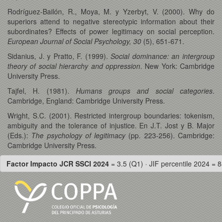
Rodríguez-Bailón, R., Moya, M. y Yzerbyt, V. (2000). Why do
superiors attend to negative stereotypic information about their
subordinates? Effects of power legitimacy on social perception.
European Journal of Social Psychology, 30
(5), 651-671.
Sidanius, J. y Pratto, F. (1999).
Social dominance: an intergroup
theory of social hierarchy and oppression
. New York: Cambridge
University Press.
Tajfel, H. (1981).
Humans groups and social categories
.
Cambridge, England: Cambridge University Press.
Wright, S.C. (2001). Restricted intergroup boundaries: tokenism,
ambiguity and the tolerance of injustice. En J.T. Jost y B. Major
(Eds.):
The psychology of legitimacy
(pp. 223-256). Cambridge:
Cambridge University Press.
Factor Impacto JCR SSCI 2024
= 3.5 (Q1) · JIF percentile 2024 = 8