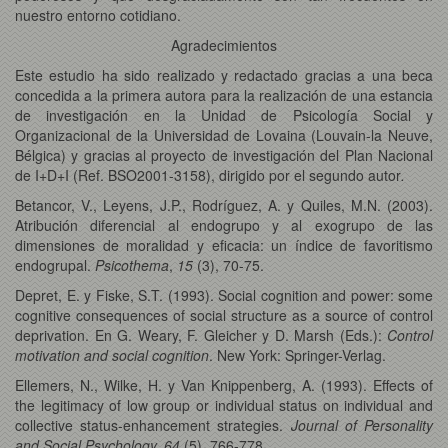
nuestro entorno cotidiano.
Agradecimientos
Este estudio ha sido realizado y redactado gracias a una beca
concedida a la primera autora para la realización de una estancia
de investigación en la Unidad de Psicología Social y
Organizacional de la Universidad de Lovaina (Louvain-la Neuve,
Bélgica) y gracias al proyecto de investigación del Plan Nacional
de I+D+I (Ref. BSO2001-3158), dirigido por el segundo autor
.
Betancor, V., Leyens, J.P., Rodríguez, A. y Quiles, M.N. (2003).
Atribución diferencial al endogrupo y al exogrupo de las
dimensiones de moralidad y eficacia: un índice de favoritismo
endogrupal.
Psicothema
,
15
(3), 70-75.
Depret, E. y Fiske, S.T. (1993). Social cognition and power: some
cognitive consequences of social structure as a source of control
deprivation. En G. Weary, F. Gleicher y D. Marsh (Eds.):
Control
motivation and social cognition
. New York: Springer-Verlag.
Ellemers, N., Wilke, H. y Van Knippenberg, A. (1993). Effects of
the legitimacy of low group or individual status on individual and
collective status-enhancement strategies.
Journal of Personality
and Social Psychology, 64
(5), 766-778.