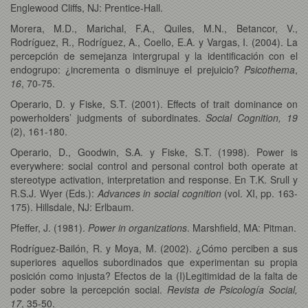
Englewood Cliffs, NJ: Prentice-Hall.
Morera, M.D., Marichal, F.A., Quiles, M.N., Betancor, V.,
Rodríguez, R., Rodríguez, A., Coello, E.A. y Vargas, I. (2004).
La
percepción de semejanza intergrupal y la identificación con el
endogrupo: ¿incrementa o disminuye el prejuicio?
Psicothema
,
16
, 70-75.
Operario, D. y Fiske, S.T. (2001). Effects of trait dominance on
powerholders’ judgments of subordinates.
Social Cognition, 19
(2), 161-180.
Operario, D., Goodwin, S.A. y Fiske, S.T. (1998). Power is
everywhere: social control and personal control both operate at
stereotype activation, interpretation and response. En T.K. Srull y
R.S.J. Wyer (Eds.):
Advances in social cognition
(vol. XI, pp. 163-
175). Hillsdale, NJ: Erlbaum.
Pfeffer, J. (1981).
Power in organizations
. Marshfield, MA: Pitman.
Rodríguez-Bailón, R. y Moya, M. (2002). ¿Cómo perciben a sus
superiores aquellos subordinados que experimentan su propia
posición como injusta? Efectos de la (I)Legitimidad de la falta de
poder sobre la percepción social.
Revista de Psicología Social,
17
, 35-50.