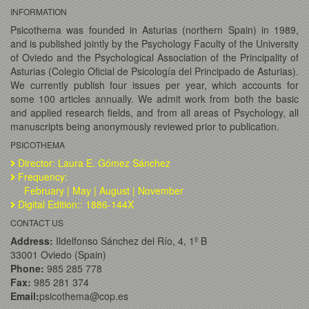
INFORMATION
Psicothema was founded in Asturias (northern Spain) in 1989,
and is published jointly by the Psychology Faculty of the University
of Oviedo and the Psychological Association of the Principality of
Asturias (Colegio Oficial de Psicología del Principado de Asturias).
We currently publish four issues per year, which accounts for
some 100 articles annually. We admit work from both the basic
and applied research fields, and from all areas of Psychology, all
manuscripts being anonymously reviewed prior to publication.
PSICOTHEMA
Director: Laura E. Gómez Sánchez
Frequency:
February | May | August | November
Digital Edition:: 1886-144X
CONTACT US
Address:
Ildelfonso Sánchez del Río, 4, 1º B
33001 Oviedo (Spain)
Phone:
985 285 778
Fax:
985 281 374
Email:
psicothema@cop.es