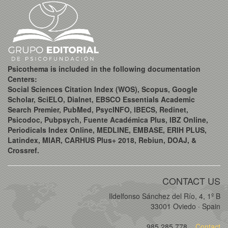
Psicothema is included in the following documentation
Centers:
Social Sciences Citation Index (WOS), Scopus, Google
Scholar, SciELO, Dialnet, EBSCO Essentials Academic
Search Premier, PubMed, PsycINFO, IBECS, Redinet,
Psicodoc, Pubpsych, Fuente Académica Plus, IBZ Online,
Periodicals Index Online, MEDLINE, EMBASE, ERIH PLUS,
Latindex, MIAR, CARHUS Plus+ 2018, Rebiun, DOAJ, &
Crossref.
CONTACT US
Ildelfonso Sánchez del Río, 4, 1º B
33001 Oviedo · Spain
985 285 778
Contact