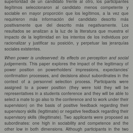
superioridad de un candidato frente al otro, los participantes
ilegítimos seleccionaron al candidato menos competente y
sociable en mayor proporción que los legítimos, a la vez que
requirieron más información del candidato descrito más
positivamente que del descrito más negativamente. Los
resultados se analizan a la luz de la literatura que muestra el
impacto de la legitimidad en los intentos de los individuos por
racionalizar y justificar su posición, y perpetuar las jerarquías
sociales existentes.
When power is undeserved: its effects on perception and social
judgements.
This paper explores the impact of the legitimacy of
power position on powerholders’ impressions, expectancies’
confirmation processes, and decisions about subordinates in the
context of a personnel selection process. Participants were
assigned to a power position (they were told they will be
representatives in a students conference and they will be able to
select a mate to go also to the conference and to work under their
supervision) on the basis of positive feedback regarding their
supervisory skills (legitimate) or negative feedback regarding their
supervisory skills (illegitimate). Two applicants were proposed as
subordinates: one high in sociability and competence and the
other low in both dimensions. Although participants in the two