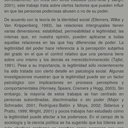
2001), este trabajo trata sobre ciertos factores que pueden influir
en que las personas poderosas abusen o no de su poder.
De acuerdo con la teoría de la identidad social (Ellemers, Wilke y
Van Knippenberg, 1993), las relaciones intergrupales tienen
varias dimensiones: estabilidad, permeabilidad o legitimidad; las
mismas que, en nuestra opinión, pueden aplicarse a todas
aquellas relaciones en las que hay diferencias de poder. La
legitimidad del poder hace referencia a la percepción subjetiva
del grado en el que el control relativo que una persona tiene
sobre uno mismo y los demás es merecido/inmerecido (Tajfel,
1981). Pese a su importancia, la legitimidad sólo recientemente
ha sido tratada con cierto detalle en psicología social. Algunas
investigaciones muestran que la legitimidad puede ser un factor
psicológico con implicaciones en procesos perceptivos y
comportamentales (Hornsey, Spears, Cremers y Hogg, 2003). Sin
embargo, la mayoría de estos trabajos se han centrado en
personas subordinadas, discriminadas o sin poder (Major y
Schmader, 2001; Rodríguez-Bailón y Moya, 2002; Sidanius y
Pratto, 1999; Wright, 2001) y pocos trabajos han estudiado cómo
la legitimidad puede afectar a los poderosos. En el campo de la
sociología y la ciencia política se ha sugerido que los líderes son
más efectivos conforme se perciben como personas con una