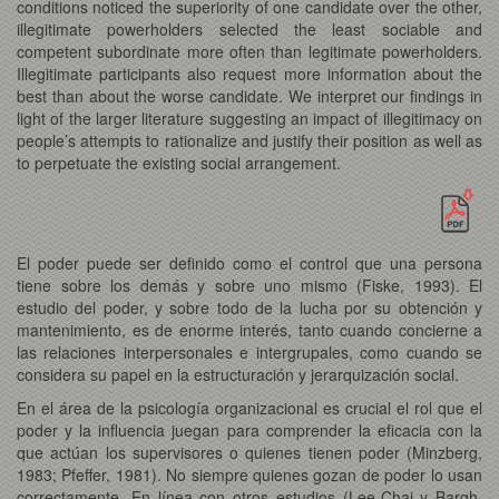
conditions noticed the superiority of one candidate over the other,
illegitimate powerholders selected the least sociable and
competent subordinate more often than legitimate powerholders.
Illegitimate participants also request more information about the
best than about the worse candidate. We interpret our findings in
light of the larger literature suggesting an impact of illegitimacy on
people’s attempts to rationalize and justify their position as well as
to perpetuate the existing social arrangement.
El poder puede ser definido como el control que una persona
tiene sobre los demás y sobre uno mismo (Fiske, 1993). El
estudio del poder, y sobre todo de la lucha por su obtención y
mantenimiento, es de enorme interés, tanto cuando concierne a
las relaciones interpersonales e intergrupales, como cuando se
considera su papel en la estructuración y jerarquización social.
En el área de la psicología organizacional es crucial el rol que el
poder y la influencia juegan para comprender la eficacia con la
que actúan los supervisores o quienes tienen poder (Minzberg,
1983; Pfeffer, 1981). No siempre quienes gozan de poder lo usan
correctamente. En línea con otros estudios (Lee-Chai y Bargh,