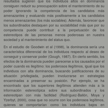
resultados sugieren que los individuos altos en dominancia
consiguen reducir su preocupación sobre el mantenimiento de su
poder ignorando la competencia de los candidatos más
amenazantes y evaluando más positivamente a los candidatos
menos amenazantes (los más sociables). Además, favorecer que
los subordinados destaquen por su sociabilidad más que por su
competencia puede contribuir a la perpetuación de los
estereotipos de las personas menos poderosas en nuestra
sociedad y al mantenimiento del status quo.
En el estudio de Goodwin et al (1998), la dominancia sería una
característica diferencial de los individuos respecto al deseo de
conseguir y conservar poder (Gough, 1987). En cierto sentido, los
efectos de la dominancia pueden parecerse a los causados por el
poder cuando es ilegítimo: los poderosos ilegítimos, igual que los
individuos con alta dominancia, buscando justificaciones de su
situación privilegiada, pueden involucrarse en estrategias
encaminadas a preservar su posición. Por ejemplo, se ha
encontrado que los superiores ilegítimos atienden más a la
información estereotípica sobre sus subordinados y los
estereotipan con más facilidad (Rodríguez-Bailón, Moya y
Yzerbyt, 2000), cosa que no ocurre con los poderosos legítimos,
quienes se comportarían como los individuos bajos en