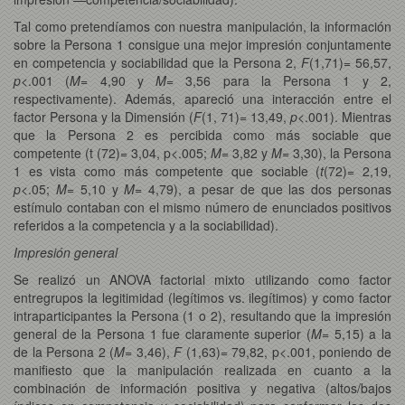
Tal como pretendíamos con nuestra manipulación, la información
sobre la Persona 1 consigue una mejor impresión conjuntamente
en competencia y sociabilidad que la Persona 2,
F
(1,71)= 56,57,
p
<.001 (
M
= 4,90 y
M
= 3,56 para la Persona 1 y 2,
respectivamente). Además, apareció una interacción entre el
factor Persona y la Dimensión (
F
(1, 71)= 13,49,
p
<.001). Mientras
que la Persona 2 es percibida como más sociable que
competente (t (72)= 3,04, p<.005;
M
= 3,82 y
M
= 3,30), la Persona
1 es vista como más competente que sociable (
t
(72)= 2,19,
p
<.05;
M
= 5,10 y
M
= 4,79), a pesar de que las dos personas
estímulo contaban con el mismo número de enunciados positivos
referidos a la competencia y a la sociabilidad).
Impresión general
Se realizó un ANOVA factorial mixto utilizando como factor
entregrupos la legitimidad (legítimos vs. ilegítimos) y como factor
intraparticipantes la Persona (1 o 2), resultando que la impresión
general de la Persona 1 fue claramente superior (
M
= 5,15) a la
de la Persona 2 (
M
= 3,46),
F
(1,63)= 79,82, p<.001, poniendo de
manifiesto que la manipulación realizada en cuanto a la
combinación de información positiva y negativa (altos/bajos