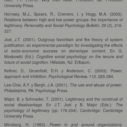
University Press.
Hornsey, M.J., Spears, R., Cremers, I. y Hogg, M.A. (2003).
Relations between high and low power groups: the importance of
legitimacy.
Personality and Social Psychology Bulletin, 29
(2), 216-
227.
Jost, J.T. (2001). Outgroup favoritism and the theory of system
justification: an experimental paradigm for investigating the effects
of socio-economic success on stereotype content. En G.
Moskowitz (Ed.):
Cognitive social psychology: on the tenure and
future of social cognition
. Hillsdale, NJ: Erlbaum.
Keltner, D., Gruenfeld, D.H. y Anderson, C. (2003). Power,
approach and inhibition.
Psychological Review, 110
, 265-284.
Lee-Chai, A.Y. y Bargh, J.A. (2001).
The use and abuse of power
.
Philadelphia, PA: Psychology Press.
Major, B. y Schmader, T. (2001). Legitimacy and the construal of
social disadvantage. En J.T. Jost y B. Major (Eds.):
The
psychology of legitimacy
(pp. 176-204). Cambridge: Cambridge
University Press.
Minzberg, H. (1983).
Power in and around organizations.