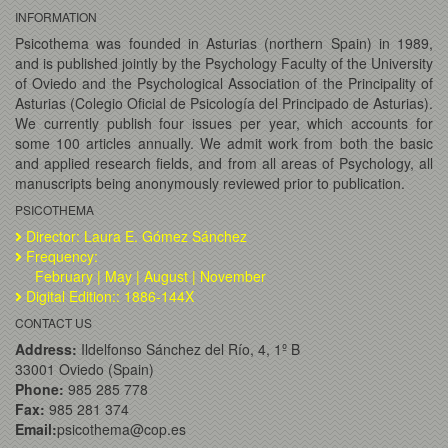
INFORMATION
Psicothema was founded in Asturias (northern Spain) in 1989,
and is published jointly by the Psychology Faculty of the University
of Oviedo and the Psychological Association of the Principality of
Asturias (Colegio Oficial de Psicología del Principado de Asturias).
We currently publish four issues per year, which accounts for
some 100 articles annually. We admit work from both the basic
and applied research fields, and from all areas of Psychology, all
manuscripts being anonymously reviewed prior to publication.
PSICOTHEMA
Director: Laura E. Gómez Sánchez
Frequency:
February | May | August | November
Digital Edition:: 1886-144X
CONTACT US
Address:
Ildelfonso Sánchez del Río, 4, 1º B
33001 Oviedo (Spain)
Phone:
985 285 778
Fax:
985 281 374
Email:
psicothema@cop.es