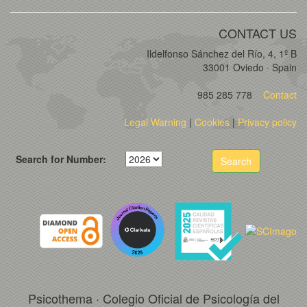
CONTACT US
Ildelfonso Sánchez del Río, 4, 1º B
33001 Oviedo · Spain
985 285 778
Contact
Legal Warning
|
Cookies
|
Privacy policy
Search for Number:
Search
Psicothema · Colegio Oficial de Psicología del