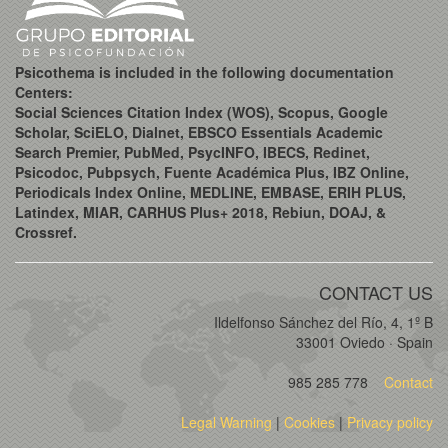
Psicothema is included in the following documentation
Centers:
Social Sciences Citation Index (WOS), Scopus, Google
Scholar, SciELO, Dialnet, EBSCO Essentials Academic
Search Premier, PubMed, PsycINFO, IBECS, Redinet,
Psicodoc, Pubpsych, Fuente Académica Plus, IBZ Online,
Periodicals Index Online, MEDLINE, EMBASE, ERIH PLUS,
Latindex, MIAR, CARHUS Plus+ 2018, Rebiun, DOAJ, &
Crossref.
CONTACT US
Ildelfonso Sánchez del Río, 4, 1º B
33001 Oviedo · Spain
985 285 778
Contact
Legal Warning
|
Cookies
|
Privacy policy