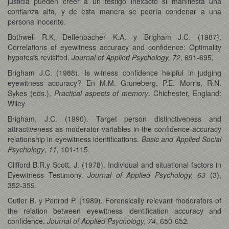
justicia pueden creer a un testigo inexacto si manifiesta una
confianza alta, y de esta manera se podría condenar a una
persona inocente.
Bothwell R.K, Deffenbacher K.A. y Brigham J.C. (1987).
Correlations of eyewitness accuracy and confidence: Optimality
hypotesis revisited.
Journal of Applied Psychology,
72
,
691-695.
Brigham J.C. (1988). Is witness confidence helpful in judging
eyewitness accuracy? En M.M. Gruneberg, P.E. Morris, R.N.
Sykes (eds.),
Practical aspects of memory
. Chichester, England:
Wiley.
Brigham, J.C. (1990). Target person distinctiveness and
attractiveness as moderator variables in the confidence-accuracy
relationship in eyewitness identifications.
Basic and Applied Social
Psychology
,
11,
101-115.
Clifford B.R.y Scott, J. (1978). Individual and situational factors in
Eyewitness Testimony.
Journal of Applied Psychology,
63
(3),
352-359.
Cutler B. y Penrod P. (1989). Forensically relevant moderators of
the relation between eyewitness identification accuracy and
confidence.
Journal of Applied Psychology, 74
, 650-652
.