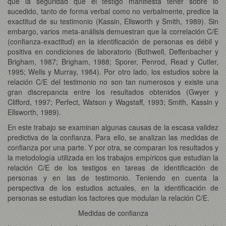
que la seguridad que el testigo manifiesta tener sobre lo
sucedido, tanto de forma verbal como no verbalmente, predice la
exactitud de su testimonio (Kassin, Ellsworth y Smith, 1989). Sin
embargo, varios meta-análisis demuestran que la correlación C/E
(confianza-exactitud) en la identificación de personas es débil y
positiva en condiciones de laboratorio (Bothwell, Deffenbacher y
Brigham, 1987; Brigham, 1988; Sporer, Penrod, Read y Cutler,
1995; Wells y Murray, 1984). Por otro lado, los estudios sobre la
relación C/E del testimonio no son tan numerosos y existe una
gran discrepancia entre los resultados obtenidos (Gwyer y
Clifford, 1997; Perfect, Watson y Wagstaff, 1993; Smith, Kassin y
Ellsworth, 1989).
En este trabajo se examinan algunas causas de la escasa validez
predictiva de la confianza. Para ello, se analizan las medidas de
confianza por una parte. Y por otra, se comparan los resultados y
la metodología utilizada en los trabajos empíricos que estudian la
relación C/E de los testigos en tareas de identificación de
personas y en las de testimonio. Teniendo en cuenta la
perspectiva de los estudios actuales, en la identificación de
personas se estudian los factores que modulan la relación C/E.
Medidas de confianza