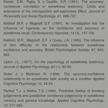
Kassin, S.M., Rigby, S. y Castillo, S.R. (1991). The accuracy-
confidence correlation in eyewitness testimony: Limits and
extensions of the retrospective self-awareness Effect.
Journal of
Personality and Social Psychology
,
61
,
698-707.
Kebbell M.R. y Wagstaff G.F. (1997). An investigation into the
influence of hypnosis on the confidence and accuracy of
eyewitness recall.
Contemporary Hypnosis,
14
(3), 157-166.
Kebbell, M.R., Wagstaff, G.F. y Covey, J.A. (1996). The influence
of item difficulty on the relationship between eyewitness
confidence and accuracy.
British Psychological Society, 87
, 653-
662.
Lipton J.L. (1977). On the psychology of eyewitness testimony.
Journal of Applied Psychology,
62
(1), 90-95.
Nolan J. y Markham R. (1998). The accuracy-confidence
relationship in an eyewitness task: anxiety as a modifier.
Applied
Cognitive Psychology,
12
, 43-54.
Perfect T.J. y Hollins T.S. (1996). Predictive feeling of knowing
judgements and postdictive confidence judgements in eyewitness
memory and general knowledge.
Applied Cognitive Psychology,
10
, 371-382.