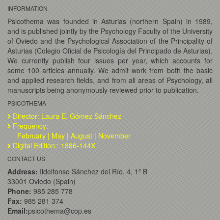
INFORMATION
Psicothema was founded in Asturias (northern Spain) in 1989,
and is published jointly by the Psychology Faculty of the University
of Oviedo and the Psychological Association of the Principality of
Asturias (Colegio Oficial de Psicología del Principado de Asturias).
We currently publish four issues per year, which accounts for
some 100 articles annually. We admit work from both the basic
and applied research fields, and from all areas of Psychology, all
manuscripts being anonymously reviewed prior to publication.
PSICOTHEMA
Director: Laura E. Gómez Sánchez
Frequency:
February | May | August | November
Digital Edition:: 1886-144X
CONTACT US
Address:
Ildelfonso Sánchez del Río, 4, 1º B
33001 Oviedo (Spain)
Phone:
985 285 778
Fax:
985 281 374
Email:
psicothema@cop.es