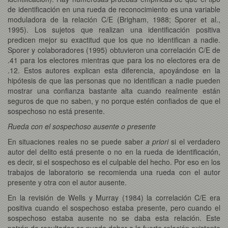
de identificación en una rueda de reconocimiento es una variable
moduladora de la relación C/E (Brigham, 1988; Sporer et al.,
1995). Los sujetos que realizan una identificación positiva
predicen mejor su exactitud que los que no identifican a nadie.
Sporer y colaboradores (1995) obtuvieron una correlación C/E de
.41 para los electores mientras que para los no electores era de
.12. Estos autores explican esta diferencia, apoyándose en la
hipótesis de que las personas que no identifican a nadie pueden
mostrar una confianza bastante alta cuando realmente están
seguros de que no saben, y no porque estén confiados de que el
sospechoso no está presente.
Rueda con el sospechoso ausente o presente
En situaciones reales no se puede saber
a priori
si el verdadero
autor del delito está presente o no en la rueda de identificación,
es decir, si el sospechoso es el culpable del hecho. Por eso en los
trabajos de laboratorio se recomienda una rueda con el autor
presente y otra con el autor ausente.
En la revisión de Wells y Murray (1984) la correlación C/E era
positiva cuando el sospechoso estaba presente, pero cuando el
sospechoso estaba ausente no se daba esta relación. Este
patrón de resultados se puede deber a la fuerte relación existente