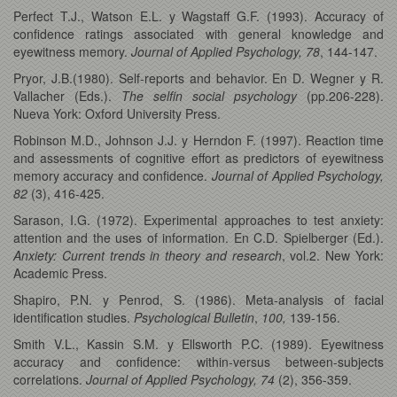
Perfect T.J., Watson E.L. y Wagstaff G.F. (1993). Accuracy of
confidence ratings associated with general knowledge and
eyewitness memory.
Journal of Applied Psychology, 78
, 144-147.
Pryor, J.B.(1980). Self-reports and behavior. En D. Wegner y R.
Vallacher (Eds.).
The selfin social psychology
(pp.206-228).
Nueva York: Oxford University Press.
Robinson M.D., Johnson J.J. y Herndon F. (1997). Reaction time
and assessments of cognitive effort as predictors of eyewitness
memory accuracy and confidence.
Journal of Applied Psychology,
82
(3), 416-425.
Sarason, I.G. (1972). Experimental approaches to test anxiety:
attention and the uses of information. En C.D. Spielberger (Ed.).
Anxiety: Current trends in theory and research
, vol.2. New York:
Academic Press.
Shapiro, P.N. y Penrod, S. (1986). Meta-analysis of facial
identification studies.
Psychological Bulletin
,
100,
139-156.
Smith V.L., Kassin S.M. y Ellsworth P.C. (1989). Eyewitness
accuracy and confidence: within-versus between-subjects
correlations.
Journal of Applied Psychology, 74
(2), 356-359.