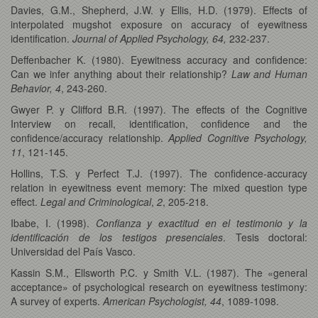
Davies, G.M., Shepherd, J.W. y Ellis, H.D. (1979). Effects of
interpolated mugshot exposure on accuracy of eyewitness
identification.
Journal of Applied Psychology, 64,
232-237.
Deffenbacher K. (1980). Eyewitness accuracy and confidence:
Can we infer anything about their relationship?
Law and Human
Behavior,
4
, 243-260.
Gwyer P. y Clifford B.R. (1997). The effects of the Cognitive
Interview on recall, identification, confidence and the
confidence/accuracy relationship.
Applied Cognitive Psychology,
11
, 121-145.
Hollins, T.S. y Perfect T.J. (1997). The confidence-accuracy
relation in eyewitness event memory: The mixed question type
effect.
Legal and Criminological
,
2
, 205-218.
Ibabe, I. (1998).
Confianza y exactitud en el testimonio y la
identificación de los testigos presenciales
. Tesis doctoral:
Universidad del País Vasco.
Kassin S.M., Ellsworth P.C. y Smith V.L. (1987). The «general
acceptance» of psychological research on eyewitness testimony:
A survey of experts.
American Psychologist, 44
,
1089-1098.