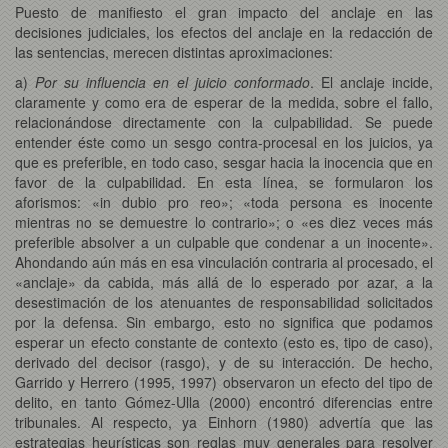
Puesto de manifiesto el gran impacto del anclaje en las
decisiones judiciales, los efectos del anclaje en la redacción de
las sentencias, merecen distintas aproximaciones:
a)
Por su influencia en el juicio conformado
. El anclaje incide,
claramente y como era de esperar de la medida, sobre el fallo,
relacionándose directamente con la culpabilidad. Se puede
entender éste como un sesgo contra-procesal en los juicios, ya
que es preferible, en todo caso, sesgar hacia la inocencia que en
favor de la culpabilidad. En esta línea, se formularon los
aforismos: «in dubio pro reo»; «toda persona es inocente
mientras no se demuestre lo contrario»; o «es diez veces más
preferible absolver a un culpable que condenar a un inocente».
Ahondando aún más en esa vinculación contraria al procesado, el
«anclaje» da cabida, más allá de lo esperado por azar, a la
desestimación de los atenuantes de responsabilidad solicitados
por la defensa. Sin embargo, esto no significa que podamos
esperar un efecto constante de contexto (esto es, tipo de caso),
derivado del decisor (rasgo), y de su interacción. De hecho,
Garrido y Herrero (1995, 1997) observaron un efecto del tipo de
delito, en tanto Gómez-Ulla (2000) encontró diferencias entre
tribunales. Al respecto, ya Einhorn (1980) advertía que las
estrategias heurísticas son reglas muy generales para resolver