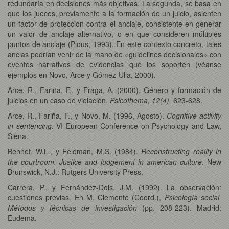
redundaría en decisiones más objetivas. La segunda, se basa en
que los jueces, previamente a la formación de un juicio, asienten
un factor de protección contra el anclaje, consistente en generar
un valor de anclaje alternativo, o en que consideren múltiples
puntos de anclaje (Plous, 1993). En este contexto concreto, tales
anclas podrían venir de la mano de «guidelines decisionales» con
eventos narrativos de evidencias que los soporten (véanse
ejemplos en Novo, Arce y Gómez-Ulla, 2000).
Arce, R., Fariña, F., y Fraga, A. (2000). Género y formación de
juicios en un caso de violación.
Psicothema, 12(4),
623-628.
Arce, R., Fariña, F., y Novo, M. (1996, Agosto).
Cognitive activity
in sentencing
. VI European Conference on Psychology and Law,
Siena.
Bennet, W.L., y Feldman, M.S. (1984).
Reconstructing reality in
the courtroom. Justice and judgement in american culture
. New
Brunswick, N.J.: Rutgers University Press.
Carrera, P., y Fernández-Dols, J.M. (1992). La observación:
cuestiones previas. En M. Clemente (Coord.),
Psicología social.
Métodos y técnicas de investigación
(pp. 208-223). Madrid:
Eudema.