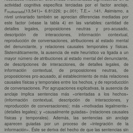
actividad cognitiva específica terciadas por el factor anclaje,
F
(13,541)= 6.81226; p<.001; T.E.= .141. Asimismo, a
multivariada
nivel univariado también se aprecian diferencias mediadas por
este factor (véase la tabla 4) en las variables: cantidad de
detalles legales, proposiciones neutras y pro-acusado,
descripción de interacciones, información contextual,
reproducción de conversaciones, atribuciones al estado mental
del denunciante, y relaciones causales temporales y físicas.
Sistemáticamente, la ausencia de este heurístico va ligada a un
mayor número de atribuciones al estado mental del denunciante,
de descripciones de interacciones, de detalles legales, de
información contextual, de proposiciones neutras, de
proposiciones pro-acusado, al establecimiento de más relaciones
causales físicas y temporales entre los hechos, y de reproducción
de conversaciones. Por agrupaciones explicativas, la ausencia de
anclaje implica sentencias más «orientadas a los hechos»
(información contextual, descripción de interacciones, y
reproducción de conversaciones); más «motivadas legalmente»
(detalles legales); y «causalmente guiadas» (relaciones causales
físicas y temporales). Además, las sentencias sin anclaje
aparecen guiadas por un proceso de «integración de la
información». Éste se deriva del hecho de que las sentencias sin