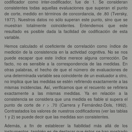
codificador como inter-codificador, fue de 1. Se consideran
consistentes todas aquellas evaluaciones que superan el punto
de corte, medido en términos de concordancia, de .80 (Tversky,
1977). Nuestros datos no sólo superan este punto, sino que se
muestran totalmente coincidentes. Entendemos que este
resultado es posible dada la facilidad de codificación de esta
variable.
Hemos calculado el coeficiente de correlación como índice de
medición de la consistencia en la actividad cognitiva. No se nos
puede escapar que este índice merece alguna corrección. De
facto, no es sensible a la correspondencia de las medidas. En
otras palabras, el hecho de que el número de evaluaciones de
una determinada variable sea coincidente de un evaluador a otro,
no implica que las medidas se estén refiriendo exactamente a las
mismas incidencias. Así, verificamos que el recuento se refiriera
exactamente a las mismas medidas. Ya en relación a la
consistencia se considera que una medida es fiable si supera el
punto de corte de
r
> .70 (Carrera y Fernández-Dols, 1992).
Contrastados los valores de nuestros codificadores (ver las tablas
1 y 2) se puede decir que las medidas son consistentes.
Además, a fin de establecer la fiabilidad más allá de los
instrumentos, también es de destacar que éstos se han mostrado