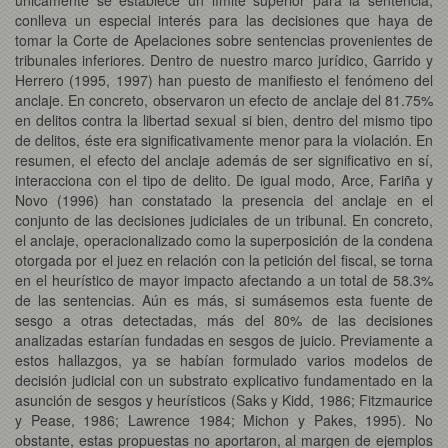
conlleva un especial interés para las decisiones que haya de
tomar la Corte de Apelaciones sobre sentencias provenientes de
tribunales inferiores. Dentro de nuestro marco jurídico, Garrido y
Herrero (1995, 1997) han puesto de manifiesto el fenómeno del
anclaje. En concreto, observaron un efecto de anclaje del 81.75%
en delitos contra la libertad sexual si bien, dentro del mismo tipo
de delitos, éste era significativamente menor para la violación. En
resumen, el efecto del anclaje además de ser significativo en sí,
interacciona con el tipo de delito. De igual modo, Arce, Fariña y
Novo (1996) han constatado la presencia del anclaje en el
conjunto de las decisiones judiciales de un tribunal. En concreto,
el anclaje, operacionalizado como la superposición de la condena
otorgada por el juez en relación con la petición del fiscal, se torna
en el heurístico de mayor impacto afectando a un total de 58.3%
de las sentencias. Aún es más, si sumásemos esta fuente de
sesgo a otras detectadas, más del 80% de las decisiones
analizadas estarían fundadas en sesgos de juicio. Previamente a
estos hallazgos, ya se habían formulado varios modelos de
decisión judicial con un substrato explicativo fundamentado en la
asunción de sesgos y heurísticos (Saks y Kidd, 1986; Fitzmaurice
y Pease, 1986; Lawrence 1984; Michon y Pakes, 1995). No
obstante, estas propuestas no aportaron, al margen de ejemplos