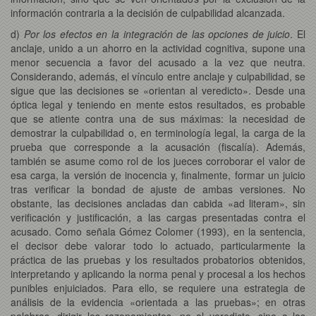
información contraria a la decisión de culpabilidad alcanzada.
d)
Por los efectos en la integración de las opciones de juicio
. El
anclaje, unido a un ahorro en la actividad cognitiva, supone una
menor secuencia a favor del acusado a la vez que neutra.
Considerando, además, el vínculo entre anclaje y culpabilidad, se
sigue que las decisiones se «orientan al veredicto». Desde una
óptica legal y teniendo en mente estos resultados, es probable
que se atiente contra una de sus máximas: la necesidad de
demostrar la culpabilidad o, en terminología legal, la carga de la
prueba que corresponde a la acusación (fiscalía). Además,
también se asume como rol de los jueces corroborar el valor de
esa carga, la versión de inocencia y, finalmente, formar un juicio
tras verificar la bondad de ajuste de ambas versiones. No
obstante, las decisiones ancladas dan cabida «ad literam», sin
verificación y justificación, a las cargas presentadas contra el
acusado. Como señala Gómez Colomer (1993), en la sentencia,
el decisor debe valorar todo lo actuado, particularmente la
práctica de las pruebas y los resultados probatorios obtenidos,
interpretando y aplicando la norma penal y procesal a los hechos
punibles enjuiciados. Para ello, se requiere una estrategia de
análisis de la evidencia «orientada a las pruebas»; en otras
palabras, dirigir los razonamientos, no al veredicto, sino a las