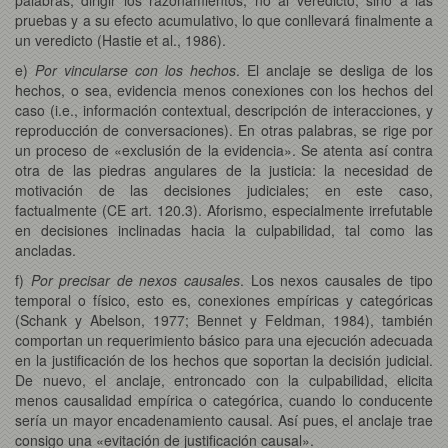
pruebas y a su efecto acumulativo, lo que conllevará finalmente a
un veredicto (Hastie et al., 1986).
e)
Por vincularse con los hechos
. El anclaje se desliga de los
hechos, o sea, evidencia menos conexiones con los hechos del
caso (i.e., información contextual, descripción de interacciones, y
reproducción de conversaciones). En otras palabras, se rige por
un proceso de «exclusión de la evidencia». Se atenta así contra
otra de las piedras angulares de la justicia: la necesidad de
motivación de las decisiones judiciales; en este caso,
factualmente (CE art. 120.3). Aforismo, especialmente irrefutable
en decisiones inclinadas hacia la culpabilidad, tal como las
ancladas.
f)
Por precisar de nexos causales
. Los nexos causales de tipo
temporal o físico, esto es, conexiones empíricas y categóricas
(Schank y Abelson, 1977; Bennet y Feldman, 1984), también
comportan un requerimiento básico para una ejecución adecuada
en la justificación de los hechos que soportan la decisión judicial.
De nuevo, el anclaje, entroncado con la culpabilidad, elicita
menos causalidad empírica o categórica, cuando lo conducente
sería un mayor encadenamiento causal. Así pues, el anclaje trae
consigo una «evitación de justificación causal».