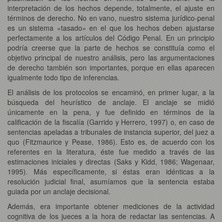
interpretación de los hechos depende, totalmente, el ajuste en
términos de derecho. No en vano, nuestro sistema jurídico-penal
es un sistema «tasado» en el que los hechos deben ajustarse
perfectamente a los artículos del Código Penal. En un principio
podría creerse que la parte de hechos se constituía como el
objetivo principal de nuestro análisis, pero las argumentaciones
de derecho también son importantes, porque en ellas aparecen
igualmente todo tipo de inferencias.
El análisis de los protocolos se encaminó, en primer lugar, a la
búsqueda del heurístico de anclaje. El anclaje se midió
únicamente en la pena, y fue definido en términos de la
calificación de la fiscalía (Garrido y Herrero, 1997) o, en caso de
sentencias apeladas a tribunales de instancia superior, del juez a
quo (Fitzmaurice y Pease, 1986). Esto es, de acuerdo con los
referentes en la literatura, éste fue medido a través de las
estimaciones iniciales y directas (Saks y Kidd, 1986; Wagenaar,
1995). Más específicamente, si éstas eran idénticas a la
resolución judicial final, asumíamos que la sentencia estaba
guiada por un anclaje decisional.
Además, era importante obtener mediciones de la actividad
cognitiva de los jueces a la hora de redactar las sentencias. A