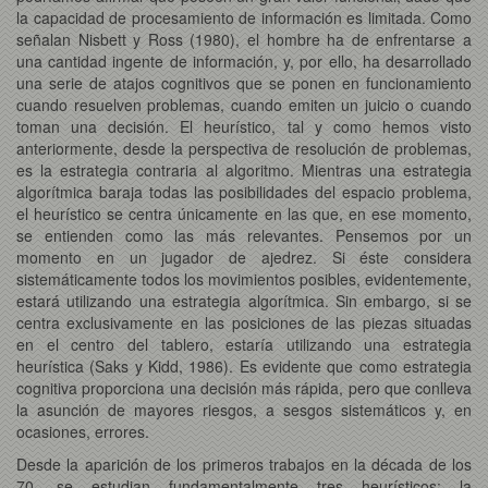
la capacidad de procesamiento de información es limitada. Como
señalan Nisbett y Ross (1980), el hombre ha de enfrentarse a
una cantidad ingente de información, y, por ello, ha desarrollado
una serie de atajos cognitivos que se ponen en funcionamiento
cuando resuelven problemas, cuando emiten un juicio o cuando
toman una decisión. El heurístico, tal y como hemos visto
anteriormente, desde la perspectiva de resolución de problemas,
es la estrategia contraria al algoritmo. Mientras una estrategia
algorítmica baraja todas las posibilidades del espacio problema,
el heurístico se centra únicamente en las que, en ese momento,
se entienden como las más relevantes. Pensemos por un
momento en un jugador de ajedrez. Si éste considera
sistemáticamente todos los movimientos posibles, evidentemente,
estará utilizando una estrategia algorítmica. Sin embargo, si se
centra exclusivamente en las posiciones de las piezas situadas
en el centro del tablero, estaría utilizando una estrategia
heurística (Saks y Kidd, 1986). Es evidente que como estrategia
cognitiva proporciona una decisión más rápida, pero que conlleva
la asunción de mayores riesgos, a sesgos sistemáticos y, en
ocasiones, errores.
Desde la aparición de los primeros trabajos en la década de los
70, se estudian fundamentalmente tres heurísticos: la