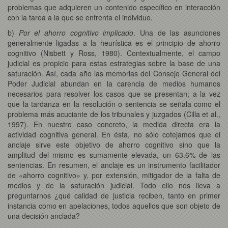
problemas que adquieren un contenido específico en interacción
con la tarea a la que se enfrenta el individuo.
b)
Por el ahorro cognitivo implicado
. Una de las asunciones
generalmente ligadas a la heurística es el principio de ahorro
cognitivo (Nisbett y Ross, 1980). Contextualmente, el campo
judicial es propicio para estas estrategias sobre la base de una
saturación. Así, cada año las memorias del Consejo General del
Poder Judicial abundan en la carencia de medios humanos
necesarios para resolver los casos que se presentan; a la vez
que la tardanza en la resolución o sentencia se señala como el
problema más acuciante de los tribunales y juzgados (Cilla et al.,
1997). En nuestro caso concreto, la medida directa era la
actividad cognitiva general. En ésta, no sólo cotejamos que el
anclaje sirve este objetivo de ahorro cognitivo sino que la
amplitud del mismo es sumamente elevada, un 63.6% de las
sentencias. En resumen, el anclaje es un instrumento facilitador
de «ahorro cognitivo» y, por extensión, mitigador de la falta de
medios y de la saturación judicial. Todo ello nos lleva a
preguntarnos ¿qué calidad de justicia reciben, tanto en primer
instancia como en apelaciones, todos aquellos que son objeto de
una decisión anclada?