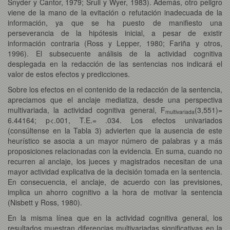
Snyder y Cantor, 1979; Srull y Wyer, 1983). Además, otro peligro
viene de la mano de la evitación o refutación inadecuada de la
información, ya que se ha puesto de manifiesto una
perseverancia de la hipótesis inicial, a pesar de existir
información contraria (Ross y Lepper, 1980; Fariña y otros,
1996). El subsecuente análisis de la actividad cognitiva
desplegada en la redacción de las sentencias nos indicará el
valor de estos efectos y predicciones.
Sobre los efectos en el contenido de la redacción de la sentencia,
apreciamos que el anclaje mediatiza, desde una perspectiva
multivariada, la actividad cognitiva general, F
(3,551)=
multivariada
6.44164; p<.001, T.E.= .034. Los efectos univariados
(consúltense en la Tabla 3) advierten que la ausencia de este
heurístico se asocia a un mayor número de palabras y a más
proposiciones relacionadas con la evidencia. En suma, cuando no
recurren al anclaje, los jueces y magistrados necesitan de una
mayor actividad explicativa de la decisión tomada en la sentencia.
En consecuencia, el anclaje, de acuerdo con las previsiones,
implica un ahorro cognitivo a la hora de motivar la sentencia
(Nisbett y Ross, 1980).
En la misma línea que en la actividad cognitiva general, los
resultados muestran diferencias multivariadas significativas en la