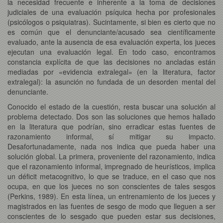
la necesidad frecuente e inherente a la toma de decisiones
judiciales de una evaluación psíquica hecha por profesionales
(psicólogos o psiquiatras). Sucintamente, si bien es cierto que no
es común que el denunciante/acusado sea científicamente
evaluado, ante la ausencia de esa evaluación experta, los jueces
ejecutan una evaluación legal. En todo caso, encontramos
constancia explícita de que las decisiones no ancladas están
mediadas por «evidencia extralegal» (en la literatura, factor
extralegal): la asunción no fundada de un desorden mental del
denunciante.
Conocido el estado de la cuestión, resta buscar una solución al
problema detectado. Dos son las soluciones que hemos hallado
en la literatura que podrían, sino erradicar estas fuentes de
razonamiento informal, sí mitigar su impacto.
Desafortunadamente, nada nos indica que pueda haber una
solución global. La primera, proveniente del razonamiento, indica
que el razonamiento informal, impregnado de heurísticos, implica
un déficit metacognitivo, lo que se traduce, en el caso que nos
ocupa, en que los jueces no son conscientes de tales sesgos
(Perkins, 1989). En esta línea, un entrenamiento de los jueces y
magistrados en las fuentes de sesgo de modo que lleguen a ser
conscientes de lo sesgado que pueden estar sus decisiones,