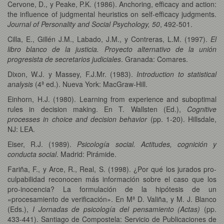
Cervone, D., y Peake, P.K. (1986). Anchoring, efficacy and action:
the influence of judgmental heuristics on self-efficacy judgments.
Journal of Personality and Social Psychology, 50
, 492-501.
Cilla, E., Gillén J.M., Labado, J.M., y Contreras, L.M. (1997).
El
libro blanco de la justicia. Proyecto alternativo de la unión
progresista de secretarios judiciales
. Granada: Comares.
Dixon, W.J. y Massey, F.J.Mr. (1983).
Introduction to statistical
analysis
(4ª ed.). Nueva York: MacGraw-Hill.
Einhorn, H.J. (1980). Learning from experience and suboptimal
rules in decision making. En T. Wallsten (Ed.),
Cognitive
processes in choice and decision behavior
(pp. 1-20). Hillsdale,
NJ: LEA.
Eiser, R.J. (1989).
Psicología social. Actitudes, cognición y
conducta social
. Madrid: Pirámide.
Fariña, F., y Arce, R., Real, S. (1998). ¿Por qué los jurados pro-
culpabilidad reconocen más información sobre el caso que los
pro-inocencia? La formulación de la hipótesis de un
«procesamiento de verificación». En Mª D. Valiña, y M. J. Blanco
(Eds.),
I Jornadas de psicología del pensamiento (Actas)
(pp.
433-441). Santiago de Compostela: Servicio de Publicaciones de