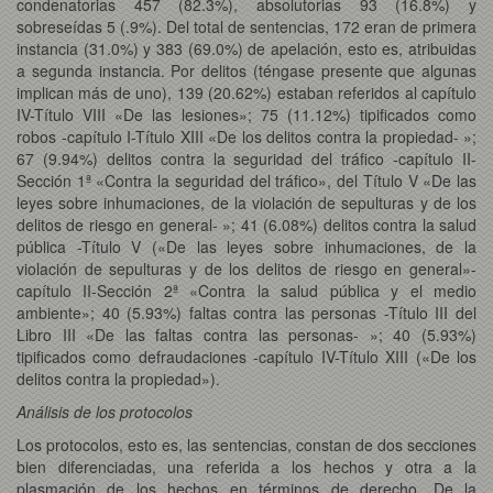
condenatorias 457 (82.3%), absolutorias 93 (16.8%) y
sobreseídas 5 (.9%). Del total de sentencias, 172 eran de primera
instancia (31.0%) y 383 (69.0%) de apelación, esto es, atribuidas
a segunda instancia. Por delitos (téngase presente que algunas
implican más de uno), 139 (20.62%) estaban referidos al capítulo
IV-Título VIII «De las lesiones»; 75 (11.12%) tipificados como
robos -capítulo I-Título XIII «De los delitos contra la propiedad- »;
67 (9.94%) delitos contra la seguridad del tráfico -capítulo II-
Sección 1ª «Contra la seguridad del tráfico», del Título V «De las
leyes sobre inhumaciones, de la violación de sepulturas y de los
delitos de riesgo en general- »; 41 (6.08%) delitos contra la salud
pública -Título V («De las leyes sobre inhumaciones, de la
violación de sepulturas y de los delitos de riesgo en general»-
capítulo II-Sección 2ª «Contra la salud pública y el medio
ambiente»; 40 (5.93%) faltas contra las personas -Título III del
Libro III «De las faltas contra las personas- »; 40 (5.93%)
tipificados como defraudaciones -capítulo IV-Título XIII («De los
delitos contra la propiedad»).
Análisis de los protocolos
Los protocolos, esto es, las sentencias, constan de dos secciones
bien diferenciadas, una referida a los hechos y otra a la
plasmación de los hechos en términos de derecho. De la