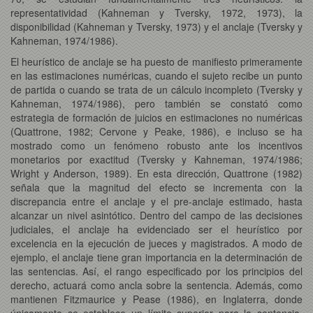
representatividad (Kahneman y Tversky, 1972, 1973), la
disponibilidad (Kahneman y Tversky, 1973) y el anclaje (Tversky y
Kahneman, 1974/1986).
El heurístico de anclaje se ha puesto de manifiesto primeramente
en las estimaciones numéricas, cuando el sujeto recibe un punto
de partida o cuando se trata de un cálculo incompleto (Tversky y
Kahneman, 1974/1986), pero también se constató como
estrategia de formación de juicios en estimaciones no numéricas
(Quattrone, 1982; Cervone y Peake, 1986), e incluso se ha
mostrado como un fenómeno robusto ante los incentivos
monetarios por exactitud (Tversky y Kahneman, 1974/1986;
Wright y Anderson, 1989). En esta dirección, Quattrone (1982)
señala que la magnitud del efecto se incrementa con la
discrepancia entre el anclaje y el pre-anclaje estimado, hasta
alcanzar un nivel asintótico. Dentro del campo de las decisiones
judiciales, el anclaje ha evidenciado ser el heurístico por
excelencia en la ejecución de jueces y magistrados. A modo de
ejemplo, el anclaje tiene gran importancia en la determinación de
las sentencias. Así, el rango especificado por los principios del
derecho, actuará como ancla sobre la sentencia. Además, como
mantienen Fitzmaurice y Pease (1986), en Inglaterra, donde
únicamente se establece un límite superior para la sentencia,