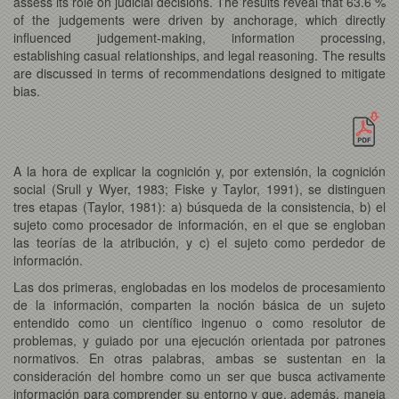
assess its role on judicial decisions. The results reveal that 63.6 %
of the judgements were driven by anchorage, which directly
influenced judgement-making, information processing,
establishing casual relationships, and legal reasoning. The results
are discussed in terms of recommendations designed to mitigate
bias.
A la hora de explicar la cognición y, por extensión, la cognición
social (Srull y Wyer, 1983; Fiske y Taylor, 1991), se distinguen
tres etapas (Taylor, 1981): a) búsqueda de la consistencia, b) el
sujeto como procesador de información, en el que se engloban
las teorías de la atribución, y c) el sujeto como perdedor de
información.
Las dos primeras, englobadas en los modelos de procesamiento
de la información, comparten la noción básica de un sujeto
entendido como un científico ingenuo o como resolutor de
problemas, y guiado por una ejecución orientada por patrones
normativos. En otras palabras, ambas se sustentan en la
consideración del hombre como un ser que busca activamente
información para comprender su entorno y que, además, maneja