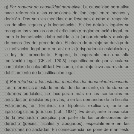
g)
Por requerir de causalidad normativa
. La causalidad normativa
hace referencia a las conexiones de tipo legal entre hechos y
decisión. Dos son las medidas que llevamos a cabo al respecto:
los detalles legales y la incrustación. En los detalles legales se
recogían los vínculos con el articulado y reglamentación legal, en
tanto la incrustación daba cabida a la jurisprudencia y analogía
de casos (ley del precedente). El efecto de anclaje se desliga de
la motivación legal pero no así de la jurisprudencia establecida y
la ley del precedente. Empero, lo esperable era una alta
motivación legal (CE art. 120.3), específicamente por vincularse
con juicios de culpabilidad. En suma, el anclaje lleva aparejado un
debilitamiento de la justificación legal.
h)
Por referirse a los estados mentales del denunciante/acusado
.
Las referencias al estado mental del denunciante, sin fundarse en
informes periciales, se incorporan más en las sentencias no
ancladas en decisiones previas, o en las demandas de la fiscalía.
Estaríamos, en términos de hipótesis explicativa, ante un
«psicologicismo jurídico» (Loh, 1981). Es decir, ante la asunción
de la evaluación psíquica por parte de los profesionales del
derecho (jueces, fiscales y abogados), especialmente en las
decisiones no ancladas. En consecuencia, se pone de manifiesto