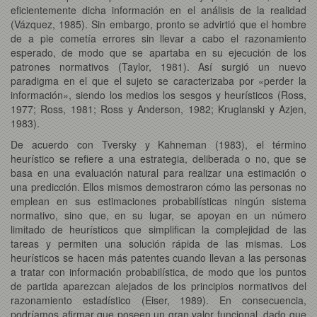
eficientemente dicha información en el análisis de la realidad
(Vázquez, 1985). Sin embargo, pronto se advirtió que el hombre
de a pie cometía errores sin llevar a cabo el razonamiento
esperado, de modo que se apartaba en su ejecución de los
patrones normativos (Taylor, 1981). Así surgió un nuevo
paradigma en el que el sujeto se caracterizaba por «perder la
información», siendo los medios los sesgos y heurísticos (Ross,
1977; Ross, 1981; Ross y Anderson, 1982; Kruglanski y Azjen,
1983).
De acuerdo con Tversky y Kahneman (1983), el término
heurístico se refiere a una estrategia, deliberada o no, que se
basa en una evaluación natural para realizar una estimación o
una predicción. Ellos mismos demostraron cómo las personas no
emplean en sus estimaciones probabilísticas ningún sistema
normativo, sino que, en su lugar, se apoyan en un número
limitado de heurísticos que simplifican la complejidad de las
tareas y permiten una solución rápida de las mismas. Los
heurísticos se hacen más patentes cuando llevan a las personas
a tratar con información probabilística, de modo que los puntos
de partida aparezcan alejados de los principios normativos del
razonamiento estadístico (Eiser, 1989). En consecuencia,
podríamos afirmar que poseen un gran valor funcional, dado que