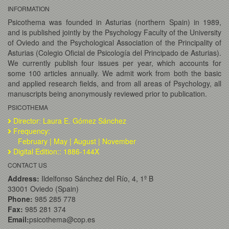
INFORMATION
Psicothema was founded in Asturias (northern Spain) in 1989,
and is published jointly by the Psychology Faculty of the University
of Oviedo and the Psychological Association of the Principality of
Asturias (Colegio Oficial de Psicología del Principado de Asturias).
We currently publish four issues per year, which accounts for
some 100 articles annually. We admit work from both the basic
and applied research fields, and from all areas of Psychology, all
manuscripts being anonymously reviewed prior to publication.
PSICOTHEMA
Director: Laura E. Gómez Sánchez
Frequency:
February | May | August | November
Digital Edition:: 1886-144X
CONTACT US
Address:
Ildelfonso Sánchez del Río, 4, 1º B
33001 Oviedo (Spain)
Phone:
985 285 778
Fax:
985 281 374
Email:
psicothema@cop.es