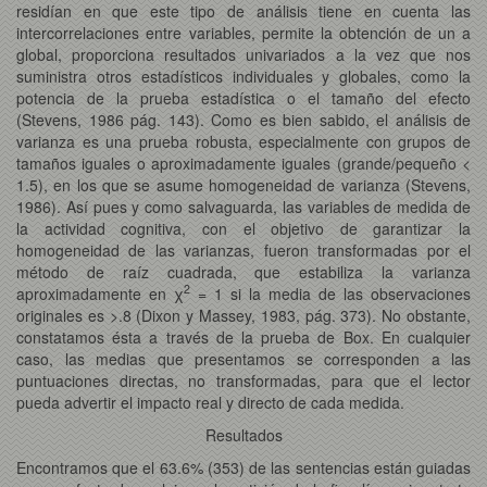
residían en que este tipo de análisis tiene en cuenta las
intercorrelaciones entre variables, permite la obtención de un a
global, proporciona resultados univariados a la vez que nos
suministra otros estadísticos individuales y globales, como la
potencia de la prueba estadística o el tamaño del efecto
(Stevens, 1986 pág. 143). Como es bien sabido, el análisis de
varianza es una prueba robusta, especialmente con grupos de
tamaños iguales o aproximadamente iguales (grande/pequeño <
1.5), en los que se asume homogeneidad de varianza (Stevens,
1986). Así pues y como salvaguarda, las variables de medida de
la actividad cognitiva, con el objetivo de garantizar la
homogeneidad de las varianzas, fueron transformadas por el
método de raíz cuadrada, que estabiliza la varianza
2
aproximadamente en χ
= 1 si la media de las observaciones
originales es >.8 (Dixon y Massey, 1983, pág. 373). No obstante,
constatamos ésta a través de la prueba de Box. En cualquier
caso, las medias que presentamos se corresponden a las
puntuaciones directas, no transformadas, para que el lector
pueda advertir el impacto real y directo de cada medida.
Resultados
Encontramos que el 63.6% (353) de las sentencias están guiadas