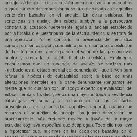
anclaje evidencian más proposiciones pro-acusado, más neutras
e igual número de proposiciones contra el acusado que aquellas
sentencias basadas en el anclaje. En otras palabras, las
sentencias sin anclaje dan cabida también a la perspectiva
contraria al acusado, fuertemente ligada al anclaje establecido
por la fiscalía o el juez/tribunal de la escala inferior, si se trata de
una apelación. Por el contrario, la presencia del heurístico
semeja, en comparación, conducirse por un «criterio de exclusión
de la información», amortiguando el valor de las perspectivas
neutra y contraria al objeto final de decisión. Finalmente,
encontramos que, en ausencia de anclaje, se realizan más
«atribuciones al estado mental del denunciante» que sirven para
refutar la hipótesis de culpabilidad sobre la base de unas
alteraciones mentales en la parte denunciante (tengamos en
mente que no cuentan con un apoyo experto de evaluación del
estado mental). Es decir, se da una mayor entrada a «evidencia
extralegal». En suma y en consonancia con los resultados
provenientes de la actividad cognitiva general, cuando no
recurren al heurístico de anclaje, los jueces desarrollan un
procesamiento más profundo medido a través de la mayor
actividad cognitiva específica que despliegan. Todo ello nos lleva
a hipotetizar que, mientras en las decisiones basadas en el
anclaje, el juez o magistrado descansa en los procesos, pruebas,