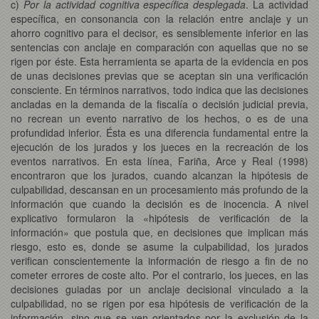
c)
Por la actividad cognitiva específica desplegada
. La actividad
específica, en consonancia con la relación entre anclaje y un
ahorro cognitivo para el decisor, es sensiblemente inferior en las
sentencias con anclaje en comparación con aquellas que no se
rigen por éste. Esta herramienta se aparta de la evidencia en pos
de unas decisiones previas que se aceptan sin una verificación
consciente. En términos narrativos, todo indica que las decisiones
ancladas en la demanda de la fiscalía o decisión judicial previa,
no recrean un evento narrativo de los hechos, o es de una
profundidad inferior. Ésta es una diferencia fundamental entre la
ejecución de los jurados y los jueces en la recreación de los
eventos narrativos. En esta línea, Fariña, Arce y Real (1998)
encontraron que los jurados, cuando alcanzan la hipótesis de
culpabilidad, descansan en un procesamiento más profundo de la
información que cuando la decisión es de inocencia. A nivel
explicativo formularon la «hipótesis de verificación de la
información» que postula que, en decisiones que implican más
riesgo, esto es, donde se asume la culpabilidad, los jurados
verifican conscientemente la información de riesgo a fin de no
cometer errores de coste alto. Por el contrario, los jueces, en las
decisiones guiadas por un anclaje decisional vinculado a la
culpabilidad, no se rigen por esa hipótesis de verificación de la
información, sino que se ven orientados por la exclusión de la