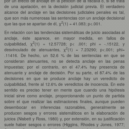
por un efecto de anclaje en la petición de la fiscalía o, si se trata
de una apelación, en la decisión judicial previa. El verdadero
alcance del anclaje en las decisiones judiciales penales es tal,
que son más numerosas las sentencias con un anclaje decisional
2
que las que se apartan de él, χ
(1) = 41.083; p<.001.
En relación con las tendencias sistemáticas de juicio asociadas al
anclaje, éste aparece, en mayor medida, en fallos de
2
culpabilidad, χ
(1) = 12.57728; p< .001; phi = -.15122, y
2
desvinculado de atenuantes, χ
(1) = 7.23290; p<.001; phi=
.11416. De hecho, un 52.6 % de las sentencias en que se
consideran atenuantes, no se detecta anclaje en las penas
impuestas; por el contrario, en el 47.4% hay presencia de
atenuante y anclaje de decisión. Por su parte, el 87.4% de las
decisiones en que se produce anclaje hay un veredicto de
culpabilidad, frente al 12.6% de veredictos de inocencia. En este
sentido es preciso tener en mente que cuando una hipótesis
inicial sirve como anclaje, proporcionando un punto de partida
sobre el que realizar las estimaciones finales, aunque pueden
desembocar en inferencias razonables, generalmente se
producen sesgos y errores sistemáticos en la elaboración de
juicios (Nisbett y Ross, 1980) y, por extensión, en su justificación
suele haber sesgos o errores (Higgins, Rhodes y Jones, 1977;