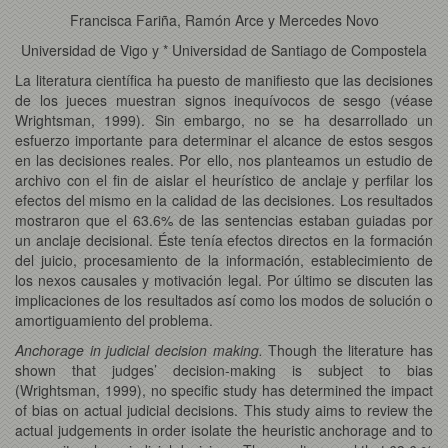
Francisca Fariña, Ramón Arce y Mercedes Novo
Universidad de Vigo y * Universidad de Santiago de Compostela
La literatura científica ha puesto de manifiesto que las decisiones
de los jueces muestran signos inequívocos de sesgo (véase
Wrightsman, 1999). Sin embargo, no se ha desarrollado un
esfuerzo importante para determinar el alcance de estos sesgos
en las decisiones reales. Por ello, nos planteamos un estudio de
archivo con el fin de aislar el heurístico de anclaje y perfilar los
efectos del mismo en la calidad de las decisiones. Los resultados
mostraron que el 63.6% de las sentencias estaban guiadas por
un anclaje decisional. Éste tenía efectos directos en la formación
del juicio, procesamiento de la información, establecimiento de
los nexos causales y motivación legal. Por último se discuten las
implicaciones de los resultados así como los modos de solución o
amortiguamiento del problema.
Anchorage in judicial decision making.
Though the literature has
shown that judges’ decision-making is subject to bias
(Wrightsman, 1999), no specific study has determined the impact
of bias on actual judicial decisions. This study aims to review the
actual judgements in order isolate the heuristic anchorage and to