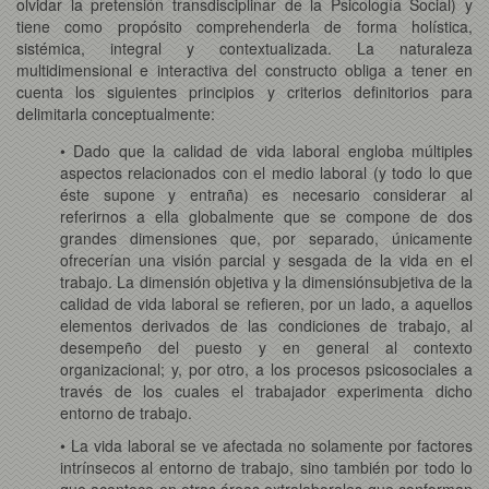
olvidar la pretensión transdisciplinar de la Psicología Social) y
tiene como propósito comprehenderla de forma holística,
sistémica, integral y contextualizada. La naturaleza
multidimensional e interactiva del constructo obliga a tener en
cuenta los siguientes principios y criterios definitorios para
delimitarla conceptualmente:
• Dado que la calidad de vida laboral engloba múltiples
aspectos relacionados con el medio laboral (y todo lo que
éste supone y entraña) es necesario considerar al
referirnos a ella globalmente que se compone de dos
grandes dimensiones que, por separado, únicamente
ofrecerían una visión parcial y sesgada de la vida en el
trabajo. La dimensión objetiva y la dimensiónsubjetiva de la
calidad de vida laboral se refieren, por un lado, a aquellos
elementos derivados de las condiciones de trabajo, al
desempeño del puesto y en general al contexto
organizacional; y, por otro, a los procesos psicosociales a
través de los cuales el trabajador experimenta dicho
entorno de trabajo.
• La vida laboral se ve afectada no solamente por factores
intrínsecos al entorno de trabajo, sino también por todo lo
que acontece en otras áreas extralaborales que conforman