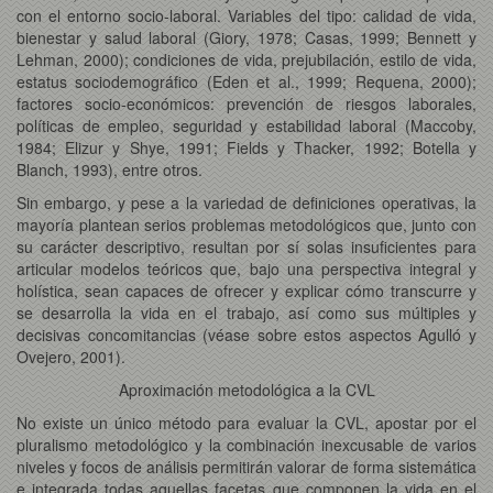
con el entorno socio-laboral. Variables del tipo: calidad de vida,
bienestar y salud laboral (Giory, 1978; Casas, 1999; Bennett y
Lehman, 2000); condiciones de vida, prejubilación, estilo de vida,
estatus sociodemográfico (Eden et al., 1999; Requena, 2000);
factores socio-económicos: prevención de riesgos laborales,
políticas de empleo, seguridad y estabilidad laboral (Maccoby,
1984; Elizur y Shye, 1991; Fields y Thacker, 1992; Botella y
Blanch, 1993), entre otros.
Sin embargo, y pese a la variedad de definiciones operativas, la
mayoría plantean serios problemas metodológicos que, junto con
su carácter descriptivo, resultan por sí solas insuficientes para
articular modelos teóricos que, bajo una perspectiva integral y
holística, sean capaces de ofrecer y explicar cómo transcurre y
se desarrolla la vida en el trabajo, así como sus múltiples y
decisivas concomitancias (véase sobre estos aspectos Agulló y
Ovejero, 2001).
Aproximación metodológica a la CVL
No existe un único método para evaluar la CVL, apostar por el
pluralismo metodológico y la combinación inexcusable de varios
niveles y focos de análisis permitirán valorar de forma sistemática
e integrada todas aquellas facetas que componen la vida en el