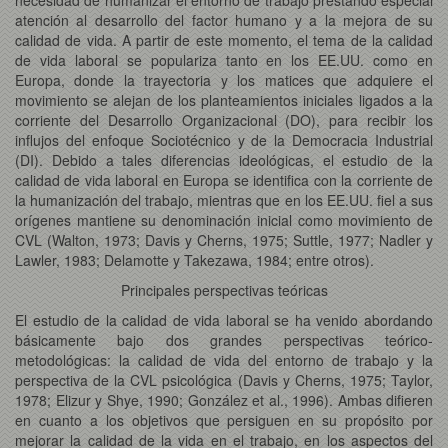
atención al desarrollo del factor humano y a la mejora de su
calidad de vida. A partir de este momento, el tema de la calidad
de vida laboral se populariza tanto en los EE.UU. como en
Europa, donde la trayectoria y los matices que adquiere el
movimiento se alejan de los planteamientos iniciales ligados a la
corriente del Desarrollo Organizacional (DO), para recibir los
influjos del enfoque Sociotécnico y de la Democracia Industrial
(DI). Debido a tales diferencias ideológicas, el estudio de la
calidad de vida laboral en Europa se identifica con la corriente de
la humanización del trabajo, mientras que en los EE.UU. fiel a sus
orígenes mantiene su denominación inicial como movimiento de
CVL (Walton, 1973; Davis y Cherns, 1975; Suttle, 1977; Nadler y
Lawler, 1983; Delamotte y Takezawa, 1984; entre otros).
Principales perspectivas teóricas
El estudio de la calidad de vida laboral se ha venido abordando
básicamente bajo dos grandes perspectivas teórico-
metodológicas: la calidad de vida del entorno de trabajo y la
perspectiva de la CVL psicológica (Davis y Cherns, 1975; Taylor,
1978; Elizur y Shye, 1990; González et al., 1996). Ambas difieren
en cuanto a los objetivos que persiguen en su propósito por
mejorar la calidad de la vida en el trabajo, en los aspectos del