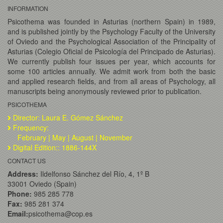
INFORMATION
Psicothema was founded in Asturias (northern Spain) in 1989,
and is published jointly by the Psychology Faculty of the University
of Oviedo and the Psychological Association of the Principality of
Asturias (Colegio Oficial de Psicología del Principado de Asturias).
We currently publish four issues per year, which accounts for
some 100 articles annually. We admit work from both the basic
and applied research fields, and from all areas of Psychology, all
manuscripts being anonymously reviewed prior to publication.
PSICOTHEMA
Director: Laura E. Gómez Sánchez
Frequency:
February | May | August | November
Digital Edition:: 1886-144X
CONTACT US
Address:
Ildelfonso Sánchez del Río, 4, 1º B
33001 Oviedo (Spain)
Phone:
985 285 778
Fax:
985 281 374
Email:
psicothema@cop.es