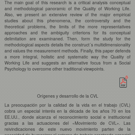
The main goal of this research is a critical analysis conceptual
and methodological panoramic of the Quality of Working Life.
Also, we present an extensive review of the major empirical
studies about this phenomena, the controversity and the
theoretical problems, the limits of the more representatives
approaches and the ambiguity criterions for its conceptual
delimitation are examinaned. Then, form the study for the
methodological aspects details the construct´s multidimensionality
and values the measurement methods. Finally, this paper defends
a more integral, holistic and systematic way the Quality of
Working Life and suggests an alternative focus from a Social
Psychology to overcome other traditional viewpoints.
Orígenes y desarrollo de la CVL
La preocupación por la calidad de la vida en el trabajo (CVL)
cobra un especial interés en la década de los años 70 en los
EE.UU., donde alcanza el reconocimiento social e institucional
gracias a las actuaciones del «Movimiento de CVL». Las
reivindicaciones de este nuevo movimiento parten de la
necesidad de humanizar el entorno de trabajo prestando especial