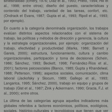
siniestralidad (Emery, 1976; Díaz et al., 1993; Prieto, 1994; Hill et
al., 1998; entre otros); diseño del puesto, características y
contenido del trabajo, variedad de las tareas, confort, etc.
(Ondrack et Evans, 1987; Gupta et al., 1993; Ripoll et al., 1993;
por ejemplo).
En cuanto a la categoría denominada organización, los trabajos
evalúan distintos aspectos relacionados con el sistema de
trabajo, las políticas y métodos de dirección y gerencia, la cultura
y la estrategia organizacionales, por ejemplo: organización del
trabajo, efectividad y productividad (Marks, 1986; Barnett y
Gareis, 2000); estructura, funcionamiento, cultura y cambio
organizacionales, participación y toma de decisiones (Schein,
1986; Sánchez, 1993; Beckett, 1998; Fernández-Ríos et al.,
2001); factores psicosociales (Blanco, 1985; Gupta y Khandelwal,
1988; Petterson, 1998); aspectos sociales, comunicación, clima
laboral (Jackofsky y Slocum, 1989; Gallego et al., 1993;
Langarica, 1995; Sánchez, 2000), trabajo en equipo y grupos de
trabajo (Gist et al., 1987; Zink y Ackermann, 1990; Gracia, F.J. et
al., 2000); entre otros.
La última de las categorías agrupa aquellos indicadores más
globales referidos a factores económicos, políticos, ecológicos,
sociales, histórico-culturales y tecnológicos que tienen que ver