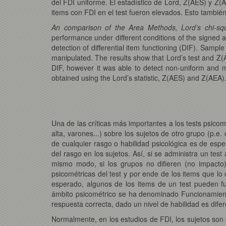
del FDI uniforme. El estadístico de Lord, Z(AES) y Z(
items con FDI en el test fueron elevados. Esto también
An comparison of the Area Methods, Lord’s chi-squa
performance under different conditions of the signed 
detection of differential item functioning (DIF). Sampl
manipulated. The results show that Lord’s test and Z
DIF, however it was able to detect non-uniform and 
obtained using the Lord’s statistic, Z(AES) and Z(AEA)
Una de las críticas más importantes a los tests psicom
alta, varones...) sobre los sujetos de otro grupo (p.e.
de cualquier rasgo o habilidad psicológica es de esper
del rasgo en los sujetos. Así, si se administra un tes
mismo modo, si los grupos no difieren (no impacto)
psicométricas del test y por ende de los items que lo
esperado, algunos de los items de un test pueden fu
ámbito psicométrico se ha denominado Funcionamiento
respuesta correcta, dado un nivel de habilidad es di
Normalmente, en los estudios de FDI, los sujetos son 