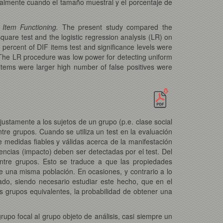
ipalmente cuando el tamaño muestral y el porcentaje de
l Item Functioning.
The present study compared the
uare test and the logistic regression analysis (LR) on
, percent of DIF items test and significance levels were
 The LR procedure was low power for detecting uniform
tems were larger high number of false positives were
justamente a los sujetos de un grupo (p.e. clase social
entre grupos. Cuando se utiliza un test en la evaluación
ne medidas fiables y válidas acerca de la manifestación
rencias (impacto) deben ser detectadas por el test. Del
entre grupos. Esto se traduce a que las propiedades
de una misma población. En ocasiones, y contrario a lo
ado, siendo necesario estudiar este hecho, que en el
 grupos equivalentes, la probabilidad de obtener una
upo focal al grupo objeto de análisis, casi siempre un