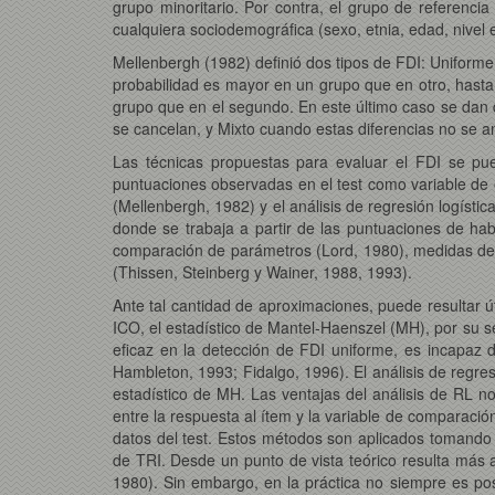
grupo minoritario. Por contra, el grupo de referenc
cualquiera sociodemográfica (sexo, etnia, edad, nivel 
Mellenbergh (1982) definió dos tipos de FDI: Uniform
probabilidad es mayor en un grupo que en otro, hasta u
grupo que en el segundo. En este último caso se dan d
se cancelan, y Mixto cuando estas diferencias no se a
Las técnicas propuestas para evaluar el FDI se pue
puntuaciones observadas en el test como variable de eq
(Mellenbergh, 1982) y el análisis de regresión logís
donde se trabaja a partir de las puntuaciones de h
comparación de parámetros (Lord, 1980), medidas de
(Thissen, Steinberg y Wainer, 1988, 1993).
Ante tal cantidad de aproximaciones, puede resultar 
ICO, el estadístico de Mantel-Haenszel (MH), por su se
eficaz en la detección de FDI uniforme, es incapaz 
Hambleton, 1993; Fidalgo, 1996). El análisis de regres
estadístico de MH. Las ventajas del análisis de RL n
entre la respuesta al ítem y la variable de comparac
datos del test. Estos métodos son aplicados tomando
de TRI. Desde un punto de vista teórico resulta más a
1980). Sin embargo, en la práctica no siempre es po