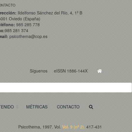
ONTACTO
rección:
Ildelfonso Sánchez del Río, 4, 1º B
3001 Oviedo (España)
eléfono:
985 285 778
ax:
985 281 374
ail:
psicothema@cop.es
Síguenos
eISSN 1886-144X
TENIDO
MÉTRICAS
CONTACTO
Psicothema, 1997. Vol.
Vol. 9 (nº 2).
417-431