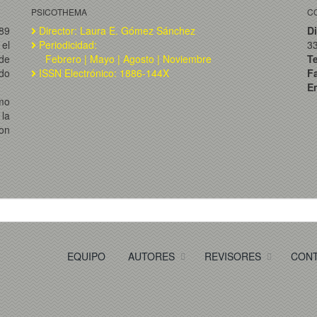
PSICOTHEMA
C
989
Director: Laura E. Gómez Sánchez
Di
el
Periodicidad:
3
de
Febrero | Mayo | Agosto | Noviembre
T
ado
ISSN Electrónico: 1886-144X
F
Em
omo
la
on
EQUIPO
AUTORES
REVISORES
CON