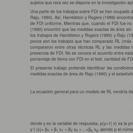
sujetos que rara vez se dispone en la investigación a
Una parte de los trabajos sobre FDI se han ocupado 
Raju, 1990). Así, Hambleton y Rogers (1989) encontra
de FDI uniforme. Mientras que, cuando el FDI fue no
(1990) encontró que las medidas exactas de área sin 
los trabajos de Hambleton y Rogers (1989) y Raju (1
pocos son los trabajos que han comparado RL (más p
compararon entre otras técnicas RL y las medidas 
presencia de FDI. No se conoce el acuerdo entre esta
porcentaje de items con FDI en el test, cantidad de FDI
El presente trabajo pretende identificar las condicio
medidas exactas de área de Raju (1990) y el estadístic
La ecuación general para un modelo de RL vendría d
donde y es la variable de respuesta, p(y=1| x) es la p
y f (x)= β
+ β
x
+ β
x
+ ...+β
x
, siendo p el núme
0
1
1
2
2
p
p