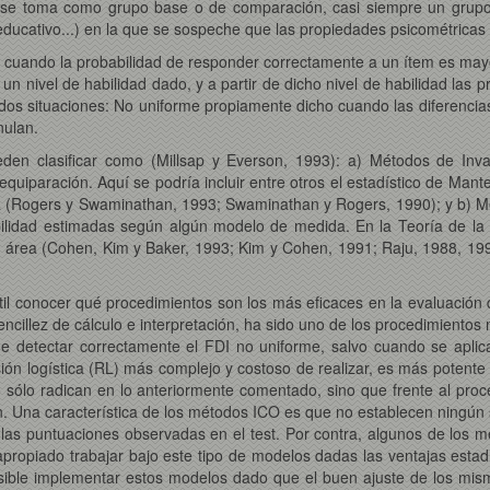
ia se toma como grupo base o de comparación, casi siempre un grupo
educativo...) en la que se sospeche que las propiedades psicométricas d
e cuando la probabilidad de responder correctamente a un ítem es ma
n nivel de habilidad dado, y a partir de dicho nivel de habilidad las 
os situaciones: No uniforme propiamente dicho cuando las diferencias
nulan.
den clasificar como (Millsap y Everson, 1993): a) Métodos de Inva
uiparación. Aquí se podría incluir entre otros el estadístico de Mant
tica (Rogers y Swaminathan, 1993; Swaminathan y Rogers, 1990); y b) 
abilidad estimadas según algún modelo de medida. En la Teoría de l
 área (Cohen, Kim y Baker, 1993; Kim y Cohen, 1991; Raju, 1988, 1
útil conocer qué procedimientos son los más eficaces en la evaluación
ncillez de cálculo e interpretación, ha sido uno de los procedimiento
de detectar correctamente el FDI no uniforme, salvo cuando se aplica
ión logística (RL) más complejo y costoso de realizar, es más potente 
o sólo radican en lo anteriormente comentado, sino que frente al pro
ión. Una característica de los métodos ICO es que no establecen ningú
 las puntuaciones observadas en el test. Por contra, algunos de los 
propiado trabajar bajo este tipo de modelos dadas las ventajas estad
sible implementar estos modelos dado que el buen ajuste de los mis