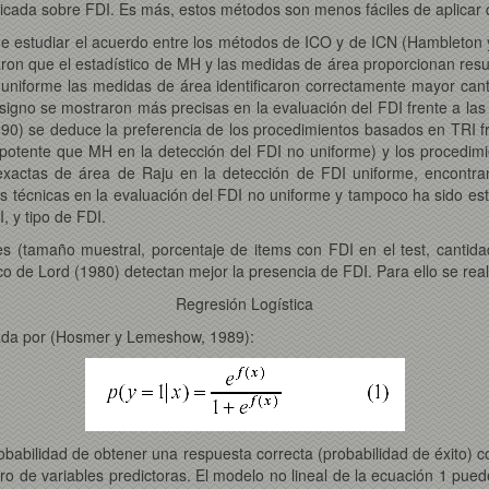
plicada sobre FDI. Es más, estos métodos son menos fáciles de aplica
de estudiar el acuerdo entre los métodos de ICO y de ICN (Hambleton
ron que el estadístico de MH y las medidas de área proporcionan resu
 uniforme las medidas de área identificaron correctamente mayor cant
signo se mostraron más precisas en la evaluación del FDI frente a las
990) se deduce la preferencia de los procedimientos basados en TRI
otente que MH en la detección del FDI no uniforme) y los procedim
exactas de área de Raju en la detección de FDI uniforme, encontra
s técnicas en la evaluación del FDI no uniforme y tampoco ha sido es
, y tipo de FDI.
nes (tamaño muestral, porcentaje de items con FDI en el test, cantidad
o de Lord (1980) detectan mejor la presencia de FDI. Para ello se real
Regresión Logística
ada por (Hosmer y Lemeshow, 1989):
robabilidad de obtener una respuesta correcta (probabilidad de éxito) co
ro de variables predictoras. El modelo no lineal de la ecuación 1 pued