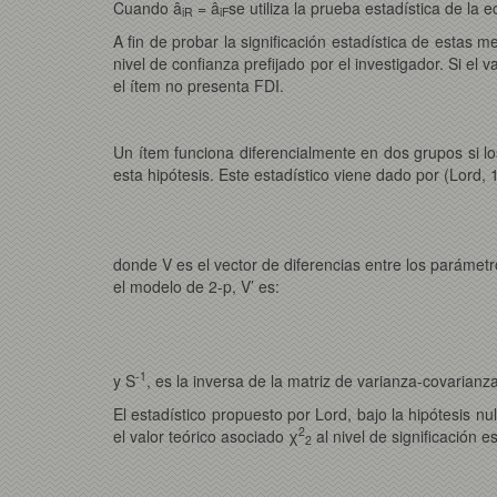
Cuando â
= â
se utiliza la prueba estadística de la 
iR
iF
A fin de probar la significación estadística de estas m
nivel de confianza prefijado por el investigador. Si el
el ítem no presenta FDI.
Un ítem funciona diferencialmente en dos grupos si l
esta hipótesis. Este estadístico viene dado por (Lord, 
donde V es el vector de diferencias entre los parámet
el modelo de 2-p, V’ es:
-1
y S
, es la inversa de la matriz de varianza-covarianz
El estadístico propuesto por Lord, bajo la hipótesis nu
2
el valor teórico asociado χ
al nivel de significación e
2