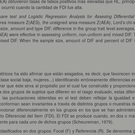
AEA) obtuvieron tasas de falsos positivos más elevadas que RL, princ
 ocurrió cuando la cantidad de FDI fue alta.
re test and Logistic Regression Analysis for Assesing Differentia
area measure Z(AES), the unsigned area measure Z(AEA), Lord’s chi-sq
e size, amount and type DIF, difference in the group trait level averages
(AEA) were effective in assessing uniform, non-uniform and mixed DIF.
mixed DIF. When the sample size, amount of DIF and percent of DIF i
.
étricos ha sido afirmar que están sesgados, es decir, que favorecen in
 clase social baja, mujeres...) identificando erróneamente diferencias 
ar que éste sirva al propósito por el cual fue construido y proporcio
t a dos grupos de sujetos que difieren en el rasgo evaluado, estas dife
 las puntuaciones obtenidas en el test deben reflejar la igualdad 
 conforman sean invariantes a través de distintos grupos o muestras 
ncionar diferencialmente en los grupos en los que se han administr
 Diferencial del Item (FDI). El FDI se produce cuando, en dos o más
ferente para cada uno de dichos grupos (Scheuneman, 1979).
clasificados en dos grupos: Focal (F) y Referencia (R). Se denomina gr