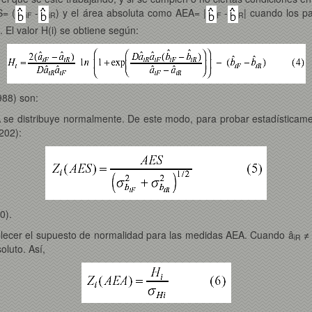
S= (
-
) y el área absoluta como AEA= |
-
| cuando los p
iF
iR
F
R
. El valor H(i) se obtiene según:
988) son:
e distribuye normalmente. De este modo, para probar estadísticamente
 202):
0).
ablecer el supuesto de normalidad para las medidas AEA. Cuando â
≠
iR
oluto. Así,