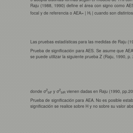
Raju (1988, 1990) define el área con signo como AE
focal y de referencia o AEA= | H
| cuando son distintos
i
Las pruebas estadísticas para las medidas de Raju (1
Prueba de significación para AES. Se asume que AEA s
se puede utilizar la siguiente prueba Z (Raju, 1990, p.
2
2
donde σ
y σ
vienen dadas en Raju (1990, pp.20
biF
biR
Prueba de significación para AEA. No es posible est
significación se realice sobre H y no sobre su valor abs