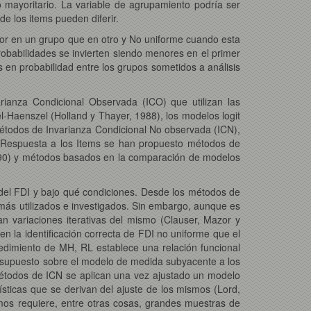
 mayoritario. La variable de agrupamiento podría ser
e los items pueden diferir.
yor en un grupo que en otro y No uniforme cuando esta
probabilidades se invierten siendo menores en el primer
 en probabilidad entre los grupos sometidos a análisis
rianza Condicional Observada (ICO) que utilizan las
el-Haenszel (Holland y Thayer, 1988), los modelos logit
Métodos de Invarianza Condicional No observada (ICN),
a Respuesta a los Items se han propuesto métodos de
990) y métodos basados en la comparación de modelos
 del FDI y bajo qué condiciones. Desde los métodos de
s más utilizados e investigados. Sin embargo, aunque es
n variaciones iterativas del mismo (Clauser, Mazor y
en la identificación correcta de FDI no uniforme que el
cedimiento de MH, RL establece una relación funcional
n supuesto sobre el modelo de medida subyacente a los
métodos de ICN se aplican una vez ajustado un modelo
ísticas que se derivan del ajuste de los mismos (Lord,
mos requiere, entre otras cosas, grandes muestras de