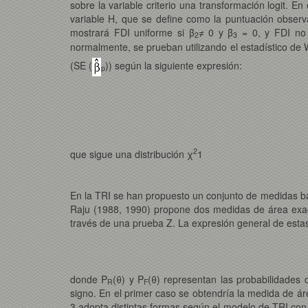
sobre la variable criterio una transformación logit. En 
variable H, que se define como la puntuación observa
mostrará FDI uniforme si β
≠ 0 y β
= 0, y FDI no 
2
3
normalmente, se prueban utilizando el estadístico de 
(SE (
)) según la siguiente expresión:
p
2
que sigue una distribución χ
1
En la TRI se han propuesto un conjunto de medidas basa
Raju (1988, 1990) propone dos medidas de área exacta
través de una prueba Z. La expresión general de estas
donde P
(θ) y P
(θ) representan las probabilidades
R
F
signo. En el primer caso se obtendría la medida de á
3 adopta distintas formas según el modelo de TRI con e