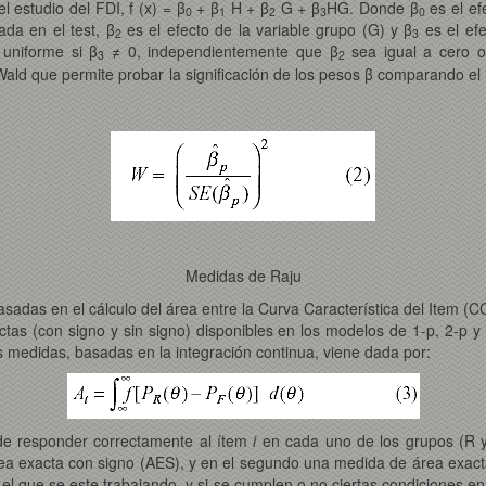
el estudio del FDI, f (x) = β
+ β
H + β
G + β
HG. Donde β
es el efe
0
1
2
3
0
da en el test, β
es el efecto de la variable grupo (G) y β
es el efe
2
3
uniforme si β
≠ 0, independientemente que β
sea igual a cero o
3
2
Wald que permite probar la significación de los pesos β comparando el 
Medidas de Raju
das en el cálculo del área entre la Curva Característica del Item (CCI
s (con signo y sin signo) disponibles en los modelos de 1-p, 2-p y 3
 medidas, basadas en la integración continua, viene dada por:
 de responder correctamente al ítem
i
en cada uno de los grupos (R y
rea exacta con signo (AES), y en el segundo una medida de área exact
l que se este trabajando, y si se cumplen o no ciertas condiciones en