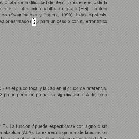
cto total de la dificultad del ítem, β
es el efecto de la
1
cto de la interacción habilidad x grupo (HG). Un ítem
 no (Swaminathan y Rogers, 1990). Estas hipótesis,
valor estimado (
) para un peso p con su error típico
p
) en el grupo focal y la CCI en el grupo de referencia.
-p que permiten probar su significación estadística a
 F). La función
f
puede especificarse con signo o sin
a absoluta (AEA). La expresión general de la ecuación
 los parámetros de los items. Así, en el modelo de 2-p,