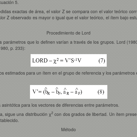
ecuación 5.
edidas exactas de área, el valor Z se compara con el valor teórico corr
 valor Z observado es mayor o igual que el valor teórico, el ítem bajo e
Procedimiento de Lord
os parámetros que lo definen varían a través de los grupos. Lord (1
1980, p. 233):
ros estimados para un ítem en el grupo de referencia y los parámetros
a asintótica para los vectores de diferencias entre parámetros.
2
la, sigue una distribución χ
con dos grados de libertad. Un ítem prese
stablecido.
Método