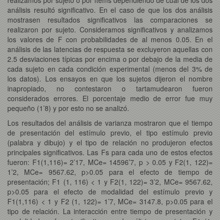
análisis resultó significativo. En el caso de que los dos análisis
mostrasen resultados significativos las comparaciones se
realizaron por sujeto. Consideramos significativos y analizamos
los valores de F con probabilidades de al menos 0.05. En el
análisis de las latencias de respuesta se excluyeron aquellas con
2.5 desviaciones típicas por encima o por debajo de la media de
cada sujeto en cada condición experimental (menos del 3% de
los datos). Los ensayos en que los sujetos dijeron el nombre
inapropiado, no contestaron o tartamudearon fueron
considerados errores. El porcentaje medio de error fue muy
pequeño (1’8) y por esto no se analizó.
Los resultados del análisis de varianza mostraron que el tiempo
de presentación del estímulo previo, el tipo estímulo previo
(palabra y dibujo) y el tipo de relación no produjeron efectos
principales significativos. Las Fs para cada uno de estos efectos
fueron: F1(1,116)= 2’17, MCe= 14596’7, p > 0.05 y F2(1, 122)=
1’2, MCe= 9567.62, p>0.05 para el efecto de tiempo de
presentación; F1 (1, 116) < 1 y F2(1, 122)= 3’2, MCe= 9567.62,
p>0.05 para el efecto de modalidad del estímulo previo y
F1(1,116) < 1 y F2 (1, 122)= 1’7, MCe= 3147.8, p>0.05 para el
tipo de relación. La interacción entre tiempo de presentación y