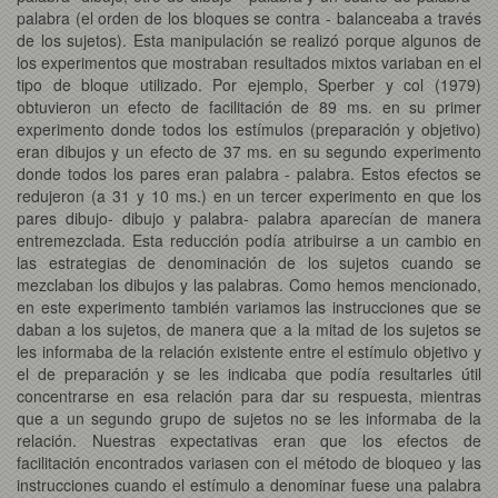
palabra (el orden de los bloques se contra - balanceaba a través
de los sujetos). Esta manipulación se realizó porque algunos de
los experimentos que mostraban resultados mixtos variaban en el
tipo de bloque utilizado. Por ejemplo, Sperber y col (1979)
obtuvieron un efecto de facilitación de 89 ms. en su primer
experimento donde todos los estímulos (preparación y objetivo)
eran dibujos y un efecto de 37 ms. en su segundo experimento
donde todos los pares eran palabra - palabra. Estos efectos se
redujeron (a 31 y 10 ms.) en un tercer experimento en que los
pares dibujo- dibujo y palabra- palabra aparecían de manera
entremezclada. Esta reducción podía atribuirse a un cambio en
las estrategias de denominación de los sujetos cuando se
mezclaban los dibujos y las palabras. Como hemos mencionado,
en este experimento también variamos las instrucciones que se
daban a los sujetos, de manera que a la mitad de los sujetos se
les informaba de la relación existente entre el estímulo objetivo y
el de preparación y se les indicaba que podía resultarles útil
concentrarse en esa relación para dar su respuesta, mientras
que a un segundo grupo de sujetos no se les informaba de la
relación. Nuestras expectativas eran que los efectos de
facilitación encontrados variasen con el método de bloqueo y las
instrucciones cuando el estímulo a denominar fuese una palabra