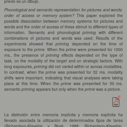
previo es un dibujo.
Phonological and semantic representation for pictures and words:
order of access or memory system?
This paper explored the
possible dissociation between memory systems for pictures and
words and the order of access of these stimuli to different types of
information. Semantic and phonological
priming
with different
combinations of pictures and words was used. Results of the
experiments showed that
priming
depended on the time of
exposure to the
prime
. When the
prime
were presented for 1000
ms., the presence of
priming
effects depended on the type of
task, on the modality of the
target
and on strategic factors. With
long exposures,
priming
did not varied within or across modalities.
In contrast, when the
prime
was presented for 32 ms. modality
shifts were important, indicating that visual analyses were taking
place at this time. When the
prime
was presented for 50 ms.
semantic
priming
appears but only when the
prime
was a picture.
La distinción entre memoria implícita y memoria explícita ha
llevado asociada la utilización de determinados tipos de tarea
(Richardson-Klavehjn y Bjork, 1988; Richardson-Klavehjn,