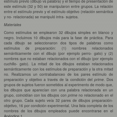
estímulo previo (dibujo vs palabra) y el tiempo de presentación de
este estímulo (32 y 50) se manipularon entre grupos. La relación
entre el estímulo previo y el estímulo objetivo (relación semántica
y no- relacionada) se manipuló intra- sujetos.
Materiales
Como estímulos se emplearon 32 dibujos simples en blanco y
negro. Incluimos 10 dibujos más para la fase de práctica. Para
cada dibujo se seleccionaron dos tipos de palabras como
estímulos de preparación: (1) nombres relacionados
semánticamente con el dibujo (por ejemplo perro- gato) y (2)
nombres que no estaban relacionados con el dibujo (por ejemplo
cuchillo- gato). La mitad de los dibujos estaban relacionados
semánticamente con los estímulos de preparación y la otra mitad
no. Realizamos un contrabalanceo de los pares estímulo de
preparación y objetivo a través de la condición del
prime
. Dos
grupos de sujetos fueron sometidos al experimento de modo que,
los dibujos que aparecían con una palabra relacionada en un
grupo, coincidían con los dibujos con
prime
no relacionado en el
otro grupo. Cada sujeto veía 32 pares de dibujos preparación-
objetivo, 16 por condición experimental. Una lista completa de los
nombres de los dibujos empleados puede encontrarse en el
Apéndice 1.