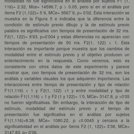
modalidad no fue significativa en el análisis por sujetos F1 (1,
116)= 2.32, Mce= 14596.7, p > 0.05, pero sí en el análisis por
ítems F2 (1,122)= 5´6, MCe= 9567´6, p= 0’02. Esta interacción se
muestra en la Figura 5 e indicaba que la diferencia entre la
condición de estímulo previo dibujo y la de estímulo previo
palabra es significativa con tiempos de presentación de 32 ms.
F2(1, 122)= 8’63, p=0’004 y estas diferencias no aparecían con
tiempos de presentación de 50 ms. F2(1, 122) < 1. Esta
interacción es importante porque muestra que los cambios de
modalidad entre el estímulo previo y el objetivo producen un
enlentecimiento en la respuesta. Como veremos, esto es
consistente con otros datos de este experimento y parece
mostrar que, con tiempos de presentación de 32 ms, son los
análisis y variables visuales los que adquieren importancia. Las
interacciones entre tiempo de presentación y tipo de relación
F1(1,116) < 1 y F2(1, 122) <1 y entre modalidad y tipo de
relación F1(1,116) < 1 y F2 (1 y 122)= 1’0, MCe= 3147.8, p >0’05
no fueron significativas. Sin embargo, la interacción de tipo de
estímulo, modalidad del estímulo previo y el tiempo de
presentación fue significativa en el análisis por sujetos
F1(1,116)=8.38, MCe= 1080.22, p <0.0045 y cercana a la
significatividad en el análisis por ítems F2 (1, 122)= 3’38, MCe=
3147,83, p= 0’06.