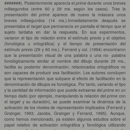
#######). Posteriormente aparecía el
prime
durante unos breves
milisegundos (entre 60 y 29 ms. según los casos). Tras la
presentación del
prime
aparece de nuevo la máscara unos
breves milisegundos (14 ms.).Inmediatamente después se
presentaba el
target
que permanecía en pantalla el tiempo que el
sujeto tardaba en dar la respuesta. En sus experimentos,
variaron el tipo de relación entre el estímulo previo y el objetivo
(fonológica u ortográfica) y el tiempo de presentación del
estímulo previo (29 y 60 ms.). Ferrand y col. (1994) encontraron
que la presentación visual de una palabra o una no- palabra
fonológicamente similar al nombre del dibujo durante 29 ms.,
facilita su posterior denominación; relacionados ortográficos no
son capaces de producir esa facilitación. Los autores concluyen
que la representación que subyace al efecto de facilitación en la
denominación de dibujos es fonológica. Por tanto, variando el tipo
y la cantidad de información que puede extraerse del
prime
en un
tiempo dado (por ejemplo, manipulando la relación del
prime
con
el
target
y su duración), se puede examinar la dinámica de la
activación de los niveles de representación implicados (Ferrand y
Grainger, 1993; Jacobs, Grainger y Ferrand, 1995). Aunque,
como hemos mencionado, ya existen algunos estudios sobre el
papel relativo de activación ortográfica y fonológica utilizando