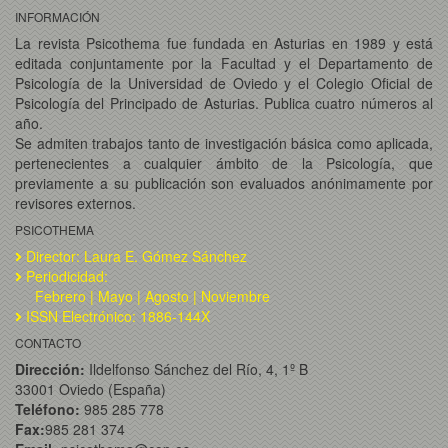
INFORMACIÓN
La revista Psicothema fue fundada en Asturias en 1989 y está
editada conjuntamente por la Facultad y el Departamento de
Psicología de la Universidad de Oviedo y el Colegio Oficial de
Psicología del Principado de Asturias. Publica cuatro números al
año.
Se admiten trabajos tanto de investigación básica como aplicada,
pertenecientes a cualquier ámbito de la Psicología, que
previamente a su publicación son evaluados anónimamente por
revisores externos.
PSICOTHEMA
Director: Laura E. Gómez Sánchez
Periodicidad:
Febrero | Mayo | Agosto | Noviembre
ISSN Electrónico: 1886-144X
CONTACTO
Dirección:
Ildelfonso Sánchez del Río, 4, 1º B
33001 Oviedo (España)
Teléfono:
985 285 778
Fax:
985 281 374