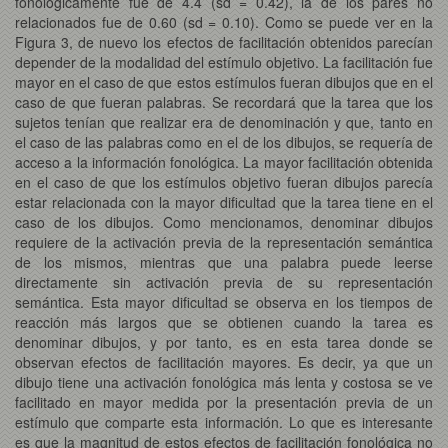
fonológicamente fue de 4.4 (sd = 0.42), la de los pares no
relacionados fue de 0.60 (sd = 0.10). Como se puede ver en la
Figura 3, de nuevo los efectos de facilitación obtenidos parecían
depender de la modalidad del estímulo objetivo. La facilitación fue
mayor en el caso de que estos estímulos fueran dibujos que en el
caso de que fueran palabras. Se recordará que la tarea que los
sujetos tenían que realizar era de denominación y que, tanto en
el caso de las palabras como en el de los dibujos, se requería de
acceso a la información fonológica. La mayor facilitación obtenida
en el caso de que los estímulos objetivo fueran dibujos parecía
estar relacionada con la mayor dificultad que la tarea tiene en el
caso de los dibujos. Como mencionamos, denominar dibujos
requiere de la activación previa de la representación semántica
de los mismos, mientras que una palabra puede leerse
directamente sin activación previa de su representación
semántica. Esta mayor dificultad se observa en los tiempos de
reacción más largos que se obtienen cuando la tarea es
denominar dibujos, y por tanto, es en esta tarea donde se
observan efectos de facilitación mayores. Es decir, ya que un
dibujo tiene una activación fonológica más lenta y costosa se ve
facilitado en mayor medida por la presentación previa de un
estímulo que comparte esta información. Lo que es interesante
es que la magnitud de estos efectos de facilitación fonológica no