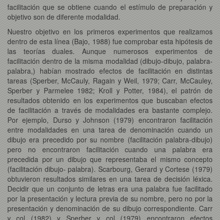
facilitación que se obtiene cuando el estímulo de preparación y
objetivo son de diferente modalidad.
Nuestro objetivo en los primeros experimentos que realizamos
dentro de esta línea (Bajo, 1988) fue comprobar esta hipótesis de
las teorías duales. Aunque numerosos experimentos de
facilitación dentro de la misma modalidad (dibujo-dibujo, palabra-
palabra,) habían mostrado efectos de facilitación en distintas
tareas (Sperber, McCauly, Ragain y Weil, 1979; Carr, McCauley,
Sperber y Parmelee 1982; Kroll y Potter, 1984), el patrón de
resultados obtenido en los experimentos que buscaban efectos
de facilitación a través de modalidades era bastante complejo.
Por ejemplo, Durso y Johnson (1979) encontraron facilitación
entre modalidades en una tarea de denominación cuando un
dibujo era precedido por su nombre (facilitación palabra-dibujo)
pero no encontraron facilitación cuando una palabra era
precedida por un dibujo que representaba el mismo concepto
(facilitación dibujo- palabra). Scarbourg, Gerard y Cortese (1979)
obtuvieron resultados similares en una tarea de decisión léxica.
Decidir que un conjunto de letras era una palabra fue facilitado
por la presentación y lectura previa de su nombre, pero no por la
presentación y denominación de su dibujo correspondiente. Carr
y col (1982) y Sperber y col (1979) encontraron efectos