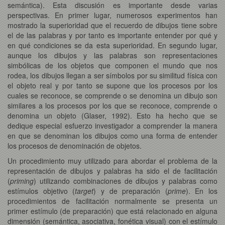
semántica). Esta discusión es importante desde varias
perspectivas. En primer lugar, numerosos experimentos han
mostrado la superioridad que el recuerdo de dibujos tiene sobre
el de las palabras y por tanto es importante entender por qué y
en qué condiciones se da esta superioridad. En segundo lugar,
aunque los dibujos y las palabras son representaciones
simbólicas de los objetos que componen el mundo que nos
rodea, los dibujos llegan a ser símbolos por su similitud física con
el objeto real y por tanto se supone que los procesos por los
cuales se reconoce, se comprende o se denomina un dibujo son
similares a los procesos por los que se reconoce, comprende o
denomina un objeto (Glaser, 1992). Esto ha hecho que se
dedique especial esfuerzo investigador a comprender la manera
en que se denominan los dibujos como una forma de entender
los procesos de denominación de objetos.
Un procedimiento muy utilizado para abordar el problema de la
representación de dibujos y palabras ha sido el de facilitación
(
priming
) utilizando combinaciones de dibujos y palabras como
estímulos objetivo (
target
) y de preparación (
prime
). En los
procedimientos de facilitación normalmente se presenta un
primer estímulo (de preparación) que está relacionado en alguna
dimensión (semántica, asociativa, fonética visual) con el estímulo