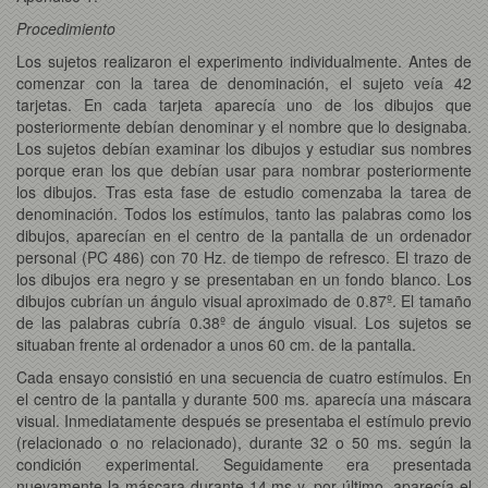
Procedimiento
Los sujetos realizaron el experimento individualmente. Antes de
comenzar con la tarea de denominación, el sujeto veía 42
tarjetas. En cada tarjeta aparecía uno de los dibujos que
posteriormente debían denominar y el nombre que lo designaba.
Los sujetos debían examinar los dibujos y estudiar sus nombres
porque eran los que debían usar para nombrar posteriormente
los dibujos. Tras esta fase de estudio comenzaba la tarea de
denominación. Todos los estímulos, tanto las palabras como los
dibujos, aparecían en el centro de la pantalla de un ordenador
personal (PC 486) con 70 Hz. de tiempo de refresco. El trazo de
los dibujos era negro y se presentaban en un fondo blanco. Los
dibujos cubrían un ángulo visual aproximado de 0.87º. El tamaño
de las palabras cubría 0.38º de ángulo visual. Los sujetos se
situaban frente al ordenador a unos 60 cm. de la pantalla.
Cada ensayo consistió en una secuencia de cuatro estímulos. En
el centro de la pantalla y durante 500 ms. aparecía una máscara
visual. Inmediatamente después se presentaba el estímulo previo
(relacionado o no relacionado), durante 32 o 50 ms. según la
condición experimental. Seguidamente era presentada
nuevamente la máscara durante 14 ms y, por último, aparecía el