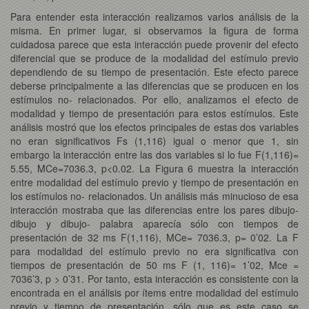
Para entender esta interacción realizamos varios análisis de la
misma. En primer lugar, si observamos la figura de forma
cuidadosa parece que esta interacción puede provenir del efecto
diferencial que se produce de la modalidad del estímulo previo
dependiendo de su tiempo de presentación. Este efecto parece
deberse principalmente a las diferencias que se producen en los
estímulos no- relacionados. Por ello, analizamos el efecto de
modalidad y tiempo de presentación para estos estímulos. Este
análisis mostró que los efectos principales de estas dos variables
no eran significativos Fs (1,116) igual o menor que 1, sin
embargo la interacción entre las dos variables si lo fue F(1,116)=
5.55, MCe=7036.3, p<0.02. La Figura 6 muestra la interacción
entre modalidad del estímulo previo y tiempo de presentación en
los estímulos no- relacionados. Un análisis más minucioso de esa
interacción mostraba que las diferencias entre los pares dibujo-
dibujo y dibujo- palabra aparecía sólo con tiempos de
presentación de 32 ms F(1,116), MCe= 7036.3, p= 0’02. La F
para modalidad del estímulo previo no era significativa con
tiempos de presentación de 50 ms F (1, 116)= 1’02, Mce =
7036’3, p > 0’31. Por tanto, esta interacción es consistente con la
encontrada en el análisis por ítems entre modalidad del estímulo
previo y tiempo de presentación, sólo que es este caso se