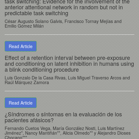
task switching: Evidence for the involvement of the
anterior attentional network in random but not in
predictable task switching
César Augusto Solano Galvis, Francisco Tornay Mejías and
Emilio Gómez Milán
Read Article
Effect of a retention interval between pre-exposure
and conditioning on latent inhibition in humans using
a blink conditioning procedure
Luis Gonzalo De la Casa Rivas, Luis Miguel Traverso Arcos and
Raúl Márquez Zamora
Read Article
¿Síndromes o síntomas en la evaluación de los
pacientes afásicos?
Fernando Cuetos Vega, María González Nosti, Luis Martínez
Jiménez*, Nancy Mantiñán**, Alicia Olmedo** y Alejandro Dioses
Chocano***