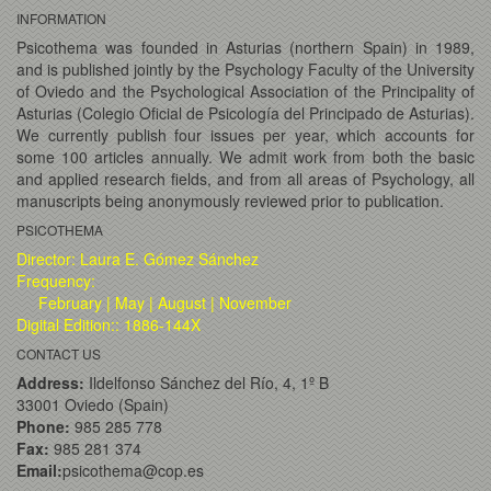
INFORMATION
Psicothema was founded in Asturias (northern Spain) in 1989,
and is published jointly by the Psychology Faculty of the University
of Oviedo and the Psychological Association of the Principality of
Asturias (Colegio Oficial de Psicología del Principado de Asturias).
We currently publish four issues per year, which accounts for
some 100 articles annually. We admit work from both the basic
and applied research fields, and from all areas of Psychology, all
manuscripts being anonymously reviewed prior to publication.
PSICOTHEMA
Director: Laura E. Gómez Sánchez
Frequency:
February | May | August | November
Digital Edition:: 1886-144X
CONTACT US
Address:
Ildelfonso Sánchez del Río, 4, 1º B
33001 Oviedo (Spain)
Phone:
985 285 778
Fax:
985 281 374
Email:
psicothema@cop.es